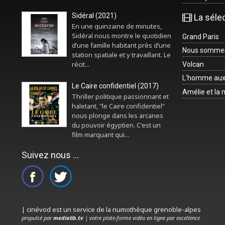
Sidéral (2021)
La séle
En une quinzaine de minutes,
Sidéral nous montre le quotidien
Grand Paris
d’une famille habitant près d’une
Nous sommes 
station spatiale et y travaillant. Le
récit...
Volcan
L'homme aux
Le Caire confidentiel (2017)
Amélie et la
Thriller politique passionnant et
haletant, "le Caire confidentiel"
nous plonge dans les arcanes
du pouvoir égyptien. C'est un
film marquant qui...
Suivez nous ...
| cinévod est un service de la numothèque grenoble-alpes
propulsé par
medialib.tv
| votre plate-forme vidéo en ligne par excellence