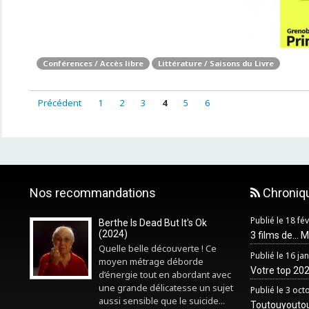
Conférences / Accès libre
Littérature / Saisons du Livre
Précédent
1
2
3
4
5
6
Nos recommandations
Chroniq
Publié le 18 fé
Berthe Is Dead But It's Ok
(2024)
3 films de... 
Quelle belle découverte ! Ce
Publié le 16 ja
moyen métrage déborde
Votre top 2025
d’énergie tout en abordant avec
une grande délicatesse un sujet
Publié le 3 oc
aussi sensible que le suicide...
Toutouyouto