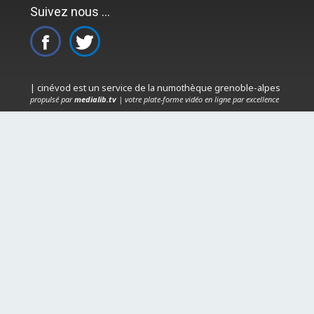
Suivez nous ...
| cinévod est un service de la numothèque grenoble-alpes
propulsé par
medialib.tv
| votre plate-forme vidéo en ligne par excellence