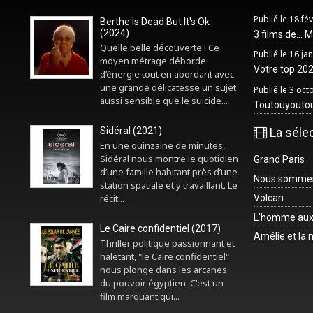
Publié le 18 fé
Berthe Is Dead But It's Ok
(2024)
3 films de... 
Quelle belle découverte ! Ce
Publié le 16 ja
moyen métrage déborde
Votre top 2025
d’énergie tout en abordant avec
une grande délicatesse un sujet
Publié le 3 oc
aussi sensible que le suicide...
Toutouyouto
Sidéral (2021)
La séle
En une quinzaine de minutes,
Sidéral nous montre le quotidien
Grand Paris
d’une famille habitant près d’une
Nous sommes 
station spatiale et y travaillant. Le
récit...
Volcan
L'homme aux
Le Caire confidentiel (2017)
Amélie et la
Thriller politique passionnant et
haletant, "le Caire confidentiel"
nous plonge dans les arcanes
du pouvoir égyptien. C'est un
film marquant qui...