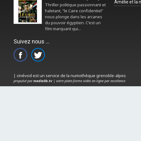
Amélie et la
Thriller politique passionnant et
haletant, "le Caire confidentiel"
nous plonge dans les arcanes
du pouvoir égyptien. C'est un
film marquant qui...
Suivez nous ...
| cinévod est un service de la numothèque grenoble-alpes
propulsé par
medialib.tv
| votre plate-forme vidéo en ligne par excellence