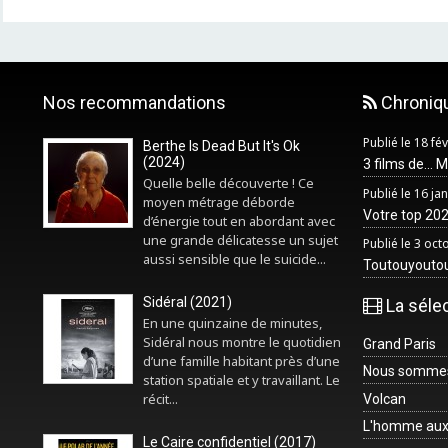
Nos recommandations
Chroniq
Publié le 18 fé
Berthe Is Dead But It's Ok
(2024)
3 films de... 
Quelle belle découverte ! Ce
Publié le 16 ja
moyen métrage déborde
Votre top 2025
d’énergie tout en abordant avec
une grande délicatesse un sujet
Publié le 3 oc
aussi sensible que le suicide...
Toutouyouto
Sidéral (2021)
La séle
En une quinzaine de minutes,
Sidéral nous montre le quotidien
Grand Paris
d’une famille habitant près d’une
Nous sommes 
station spatiale et y travaillant. Le
récit...
Volcan
L'homme aux
Le Caire confidentiel (2017)