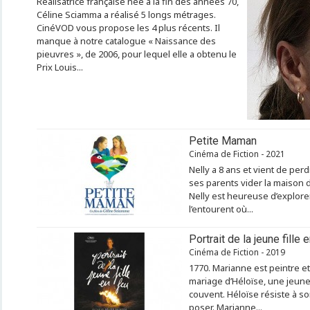
Réalisatrice française née à la fin des années 70,
Céline Sciamma a réalisé 5 longs métrages.
CinéVOD vous propose les 4 plus récents. Il
manque à notre catalogue « Naissance des
pieuvres », de 2006, pour lequel elle a obtenu le
Prix Louis...
Petite Maman
Cinéma de Fiction - 2021
Nelly a 8 ans et vient de per
ses parents vider la maison 
Nelly est heureuse d’explorer
l’entourent où...
Portrait de la jeune fille 
Cinéma de Fiction - 2019
1770. Marianne est peintre et 
mariage d’Héloïse, une jeune
couvent. Héloïse résiste à s
poser. Marianne...