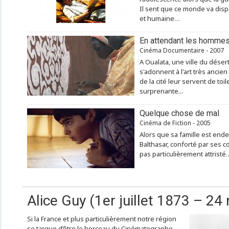
Il sent que ce monde va dis
et humaine…
En attendant les homme
Cinéma Documentaire - 2007
A Oualata, une ville du dése
s'adonnent à l'art très ancie
de la cité leur servent de toi
surprenante...
Quelque chose de mal
Cinéma de Fiction - 2005
Alors que sa famille est ende
Balthasar, conforté par ses c
pas particulièrement attristé…
Alice Guy (1er juillet 1873 – 2
Si la France et plus particulièrement notre région
se targue d’être le berceau du Cinématographe,