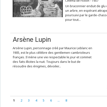
Cinéma de Fiction - 1907
Un braconnier enduit de glu 
un arbre, en espérant attraper
poursuivi par le garde-chass
pour tout...
Arsène Lupin
Arsène Lupin, personnage créé par Maurice Leblanc en
1905, est le plus célèbre des gentlemen-cambrioleurs
français. Il mène une vie respectable le jour et commet
des faits illicites la nuit. Toujours dans le but de
résoudre des énigmes, dévoiler...
1
2
3
4
5
6
...
8