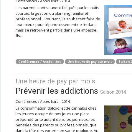
Conférences / Accès libre - 2014
Les parents sont souvent fatigués par les nuits
courtes, la gestion du planning familial et
professionnel... Pourtant, ils souhaitent faire de
leur mieux pour l’épanouissement de l’enfant,
mais se retrouvent parfois dans une impasse.
Ils...
Conférences / Accès libre
Une heure de psy par mois
Saison 
Une heure de psy par mois
Prévenir les addictions
Saison 2014
Conférences / Accès libre - 2014
La consommation d’alcool et de cannabis chez
les jeunes occupe de nos jours une place
prépondérante autant dans les journaux, les
pensées des parents ou professionnels, que
dans la tête des experts en santé publique. Au