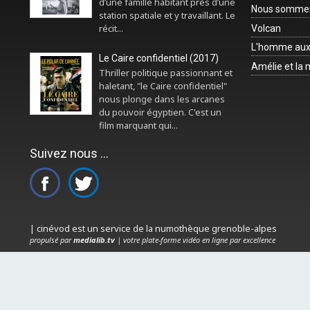
d’une famille habitant près d’une
Nous sommes 
station spatiale et y travaillant. Le
récit...
Volcan
L'homme aux
Le Caire confidentiel (2017)
Amélie et la
Thriller politique passionnant et
haletant, "le Caire confidentiel"
nous plonge dans les arcanes
du pouvoir égyptien. C'est un
film marquant qui...
Suivez nous ...
| cinévod est un service de la numothèque grenoble-alpes
propulsé par
medialib.tv
| votre plate-forme vidéo en ligne par excellence