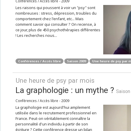
Conférences / Accès libre - 2009
Les raisons qui poussent à voir un "psy" sont
nombreuses : stress, dépression, troubles du
comportement chez l'enfant, etc... Mais
comment savoir qui consulter ? On recense, à
ce jour, plus de 450 psychothérapies différentes
! Les recherches nous...
Conférences / Accès libre
Saison 2009
Une heure de psy par 
Une heure de psy par mois
La graphologie : un mythe ?
Saison
Conférences / Accès libre - 2009
La graphologie est aujourd'hui amplement
utilisée dans le recrutement professionnel en
France. Peut-on véritablement connaître la
personnalité d'un individu à partir de son
écriture ? Cette conférence dresse un bilan