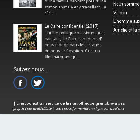
d’une famille habitant près d’une
Nous sommes 
station spatiale et y travaillant. Le
récit...
Volcan
L'homme aux
Le Caire confidentiel (2017)
Amélie et la
Thriller politique passionnant et
haletant, "le Caire confidentiel"
nous plonge dans les arcanes
du pouvoir égyptien. C'est un
film marquant qui...
Suivez nous ...
| cinévod est un service de la numothèque grenoble-alpes
propulsé par
medialib.tv
| votre plate-forme vidéo en ligne par excellence