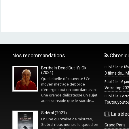
Nos recommandations
Chroniq
Publié le 18 fé
Berthe Is Dead But It's Ok
(2024)
3 films de... 
Quelle belle découverte ! Ce
Publié le 16 ja
moyen métrage déborde
Votre top 2025
d’énergie tout en abordant avec
une grande délicatesse un sujet
Publié le 3 oc
aussi sensible que le suicide...
Toutouyouto
Sidéral (2021)
La séle
En une quinzaine de minutes,
Sidéral nous montre le quotidien
Grand Paris