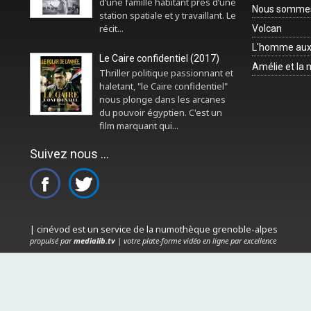
d’une famille habitant près d’une
Nous sommes 
station spatiale et y travaillant. Le
récit...
Volcan
L'homme aux
Le Caire confidentiel (2017)
Amélie et la
Thriller politique passionnant et
haletant, "le Caire confidentiel"
nous plonge dans les arcanes
du pouvoir égyptien. C'est un
film marquant qui...
Suivez nous ...
| cinévod est un service de la numothèque grenoble-alpes
propulsé par
medialib.tv
| votre plate-forme vidéo en ligne par excellence