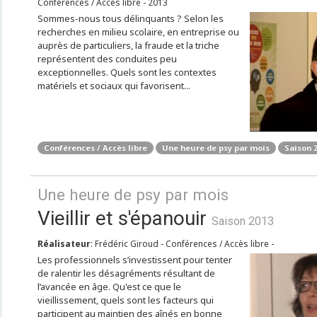
Conférences / Accès libre - 2013
Sommes-nous tous délinquants ? Selon les
recherches en milieu scolaire, en entreprise ou
auprès de particuliers, la fraude et la triche
représentent des conduites peu
exceptionnelles. Quels sont les contextes
matériels et sociaux qui favorisent...
Conférences / Accès libre
Une heure de psy par mois
Saison 
Une heure de psy par mois
Vieillir et s'épanouir
Saison 2013
Réalisateur
: Frédéric Giroud - Conférences / Accès libre -
Les professionnels s’investissent pour tenter
de ralentir les désagréments résultant de
l’avancée en âge. Qu'est ce que le
vieillissement, quels sont les facteurs qui
participent au maintien des aînés en bonne