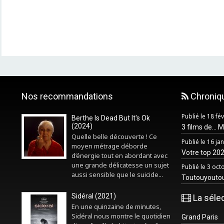
Nos recommandations
Chroniq
Publié le 18 fé
Berthe Is Dead But It's Ok
(2024)
3 films de... 
Quelle belle découverte ! Ce
Publié le 16 ja
moyen métrage déborde
Votre top 2025
d’énergie tout en abordant avec
une grande délicatesse un sujet
Publié le 3 oc
aussi sensible que le suicide...
Toutouyouto
Sidéral (2021)
La séle
En une quinzaine de minutes,
Sidéral nous montre le quotidien
Grand Paris