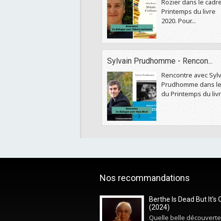
Rozier dans le cadr
Printemps du livre
2020. Pour...
Sylvain Prudhomme - Rencon...
Rencontre avec Sylv
Prudhomme dans le
du Printemps du livre
Nos recommandations
Berthe Is Dead But It's 
(2024)
Quelle belle découverte