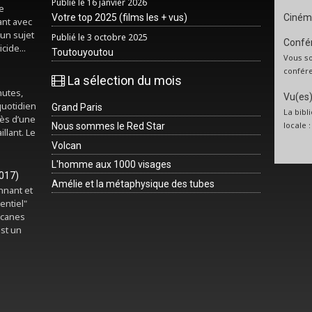
Publié le 16 janvier 2026
e
Votre top 2025 (films les + vus)
Ciném
ant avec
un sujet
Publié le 3 octobre 2025
Confér
cide...
Toutouyoutou
Vous so
confére
La sélection du mois
nutes,
Vu(es) 
quotidien
Grand Paris
La bibl
rès d’une
locale 
Nous sommes le Red Star
illant. Le
Volcan
L'homme aux 1000 visages
2017)
Amélie et la métaphysique des tubes
onnant et
entiel"
rcanes
est un