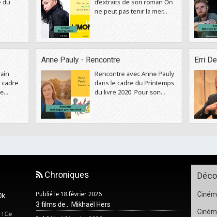
e du
d’extraits de son roman On
ne peut pas tenir la mer...
Anne Pauly - Rencontre
Erri D
ain
Rencontre avec Anne Pauly
 cadre
dans le cadre du Printemps
...
du livre 2020. Pour son...
Chroniques
Déco
Publié le 18 février 2026
Cinéma
Ok
3 films de... Mikhaël Hers
Ciném
 ! Ce