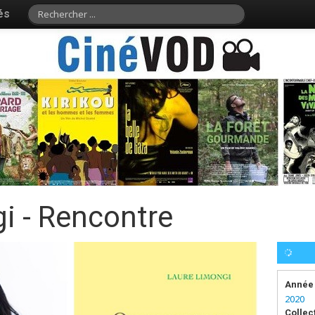
és
i - Rencontre
Année 
2020
Collec