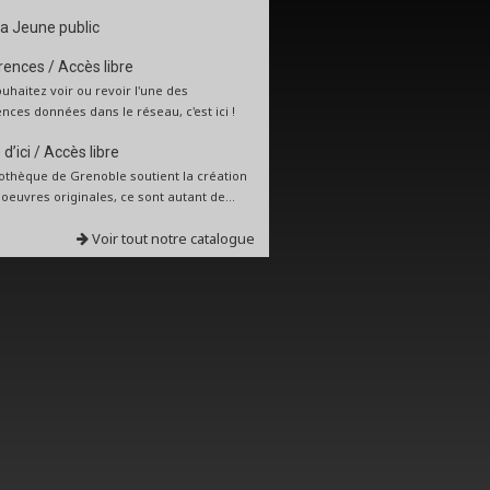
a Jeune public
ences / Accès libre
uhaitez voir ou revoir l'une des
nces données dans le réseau, c'est ici !
d’ici / Accès libre
iothèque de Grenoble soutient la création
: oeuvres originales, ce sont autant de...
Voir tout notre catalogue