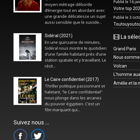
Publié le 16 ja
moyen métrage déborde
Votre top 2025
d’énergie tout en abordant avec
une grande délicatesse un sujet
Publié le 3 oc
aussi sensible que le suicide...
Toutouyouto
Sidéral (2021)
La séle
En une quinzaine de minutes,
Sidéral nous montre le quotidien
Grand Paris
d’une famille habitant près d’une
Nous sommes 
station spatiale et y travaillant. Le
récit...
Volcan
L'homme aux
Le Caire confidentiel (2017)
Amélie et la
Thriller politique passionnant et
haletant, "le Caire confidentiel"
nous plonge dans les arcanes
du pouvoir égyptien. C'est un
film marquant qui...
Suivez nous ...