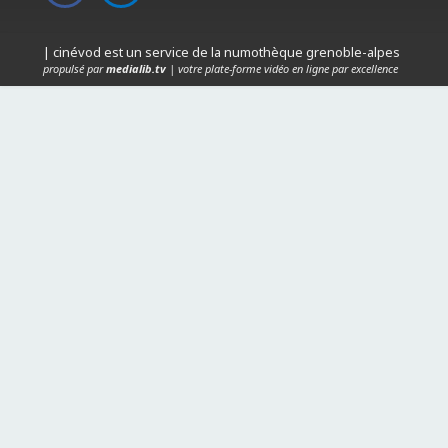
| cinévod est un service de la numothèque grenoble-alpes
propulsé par
medialib.tv
| votre plate-forme vidéo en ligne par excellence