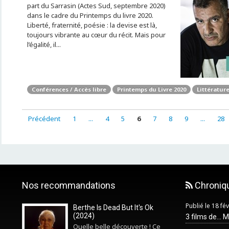
part du Sarrasin (Actes Sud, septembre 2020)
dans le cadre du Printemps du livre 2020.
Liberté, fraternité, poésie : la devise est là,
toujours vibrante au cœur du récit. Mais pour
l’égalité, il...
Conférences / Accès libre
Printemps du Livre 2020
Littérature
Précédent
1
...
4
5
6
7
8
9
...
28
Nos recommandations
Chroniq
Publié le 18 fé
Berthe Is Dead But It's Ok
(2024)
3 films de... 
Quelle belle découverte ! Ce