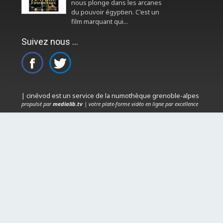
nous plonge dans les arcanes
du pouvoir égyptien. C'est un
film marquant qui...
Suivez nous ...
| cinévod est un service de la numothèque grenoble-alpes
propulsé par
medialib.tv
| votre plate-forme vidéo en ligne par excellence