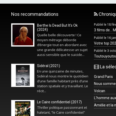
Nos recommandations
Chroniq
Publié le 18 fé
Berthe Is Dead But It's Ok
(2024)
3 films de... 
Quelle belle découverte ! Ce
Publié le 16 ja
moyen métrage déborde
Votre top 2025
d’énergie tout en abordant avec
une grande délicatesse un sujet
Publié le 3 oc
aussi sensible que le suicide...
Toutouyouto
Sidéral (2021)
La séle
En une quinzaine de minutes,
Sidéral nous montre le quotidien
Grand Paris
d’une famille habitant près d’une
Nous sommes 
station spatiale et y travaillant. Le
récit...
Volcan
L'homme aux
Le Caire confidentiel (2017)
Amélie et la
Thriller politique passionnant et
haletant, "le Caire confidentiel"