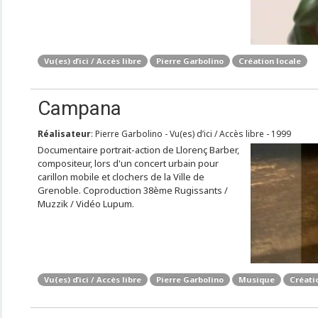
Vu(es) d’ici / Accès libre
Pierre Garbolino
Création locale
Campana
Réalisateur
: Pierre Garbolino - Vu(es) d’ici / Accès libre - 1999
Documentaire portrait-action de Llorenç Barber,
compositeur, lors d'un concert urbain pour
carillon mobile et clochers de la Ville de
Grenoble. Coproduction 38ème Rugissants /
Muzzik / Vidéo Lupum.
Vu(es) d’ici / Accès libre
Pierre Garbolino
Musique
Créati