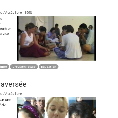
ici / Accès libre - 1998
ne
r
montrer
ervice
olino
Création locale
Education
raversée
ci / Accès libre -
sur une
zizi.