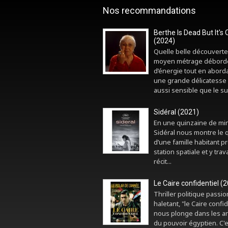
Nos recommandations
Berthe Is Dead But It's 
(2024)
Quelle belle découverte
moyen métrage débord
d’énergie tout en abord
une grande délicatesse 
aussi sensible que le sui
Sidéral (2021)
En une quinzaine de mi
Sidéral nous montre le 
d’une famille habitant p
station spatiale et y trava
récit...
Le Caire confidentiel (
Thriller politique passi
haletant, "le Caire confid
nous plonge dans les a
du pouvoir égyptien. C'