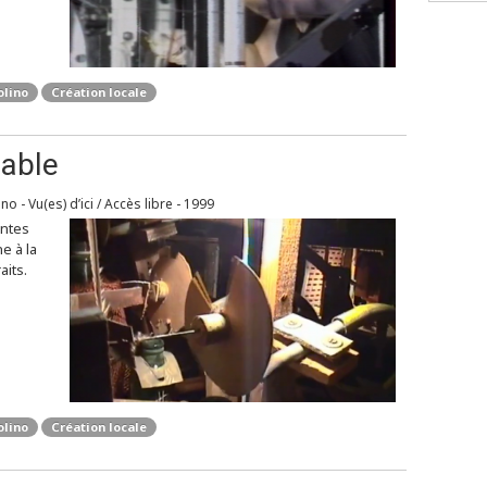
olino
Création locale
iable
o - Vu(es) d’ici / Accès libre - 1999
entes
e à la
aits.
olino
Création locale