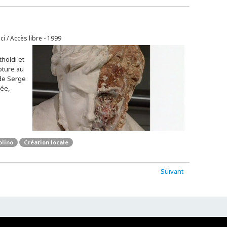
ici / Accès libre - 1999
holdi et
pture au
de Serge
ée,
olino
Création locale
Suivant