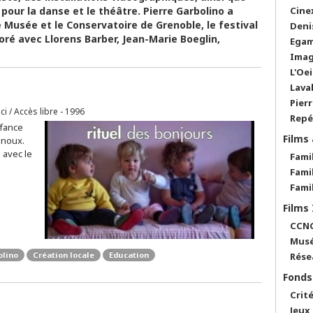
pour la danse et le théâtre. Pierre Garbolino a
Cine
e Musée et le Conservatoire de Grenoble, le festival
Deni
oré avec Llorens Barber, Jean-Marie Boeglin,
Egam
Imag
L'Oei
Lava
Pier
ici / Accès libre - 1996
Repé
nfance
Films
renoux.
 avec le
Fami
Fami
Fami
Films
CCNG
Musé
olino
Création locale
Education
Rése
Fonds
Crit
Jeux