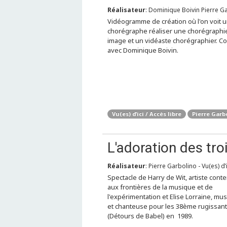
Réalisateur
: Dominique Boivin Pierre Gar
Vidéogramme de création où l'on voit 
chorégraphe réaliser une chorégraphi
image et un vidéaste chorégraphier. Co
avec Dominique Boivin.
Vu(es) d’ici / Accès libre
Pierre Garb
L'adoration des tro
Réalisateur
: Pierre Garbolino - Vu(es) d’i
Spectacle de Harry de Wit, artiste con
aux frontières de la musique et de
l'expérimentation et Elise Lorraine, mu
et chanteuse pour les 38ème rugissan
(Détours de Babel) en 1989.