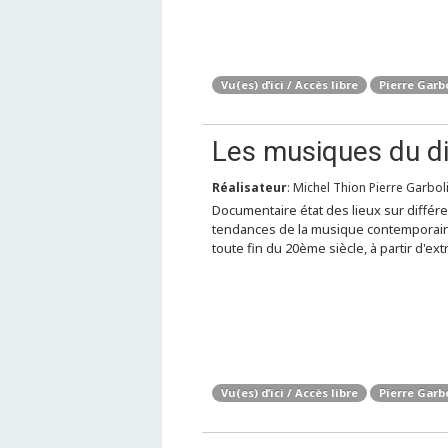
Vu(es) d’ici / Accès libre
Pierre Garb
Les musiques du d
Réalisateur
: Michel Thion Pierre Garbolin
Documentaire état des lieux sur différ
tendances de la musique contemporain
toute fin du 20ème siècle, à partir d'extr
Vu(es) d’ici / Accès libre
Pierre Garb