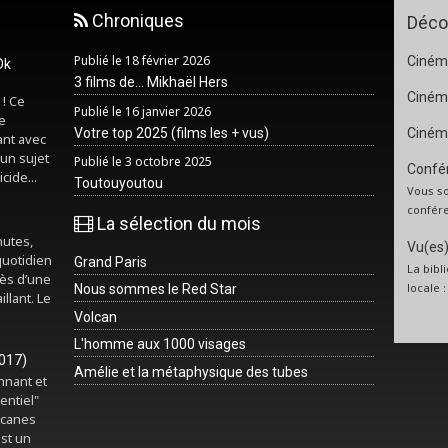
Chroniques
Déco
Publié le 18 février 2026
Cinéma
Ok
3 films de... Mikhaël Hers
Ciném
 ! Ce
Publié le 16 janvier 2026
e
Votre top 2025 (films les + vus)
Ciném
ant avec
un sujet
Publié le 3 octobre 2025
Confér
cide...
Toutouyoutou
Vous so
confére
La sélection du mois
nutes,
Vu(es) 
quotidien
Grand Paris
La bibl
rès d’une
locale 
Nous sommes le Red Star
illant. Le
Volcan
L'homme aux 1000 visages
2017)
Amélie et la métaphysique des tubes
onnant et
entiel"
rcanes
est un