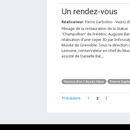
Un rendez-vous
Réalisateur
: Pierre Garbolino - Vu(es) d’
Filmage de la restauration de la Statue
"Champollion" de Frédéric-Auguste Bart
réalisation d'une copie 3D par Infoscul
Musée de Grenoble. Sous la direction 
Lemoine, conservateur en chef du Mus
assisté de Danielle Bal,...
Vu(es) d’ici / Accès libre
Pierre Garb
Précédent
1
2
3