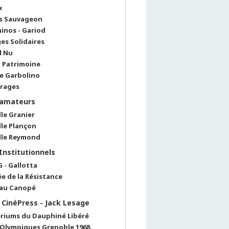
x
s Sauvageon
inos - Gariod
es Solidaires
l Nu
l Patrimoine
re Garbolino
rages
 amateurs
lle Granier
lle Plançon
lle Reymond
 Institutionnels
 - Gallotta
e de la Résistance
au Canopé
 CinéPress - Jack Lesage
ériums du Dauphiné Libéré
 Olympiques Grenoble 1968