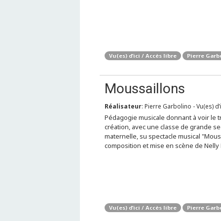
Vu(es) d’ici / Accès libre
Pierre Garb
Moussaillons
Réalisateur
: Pierre Garbolino - Vu(es) d’
Pédagogie musicale donnant à voir le tr
création, avec une classe de grande se
maternelle, su spectacle musical "Mouss
composition et mise en scène de Nelly
Vu(es) d’ici / Accès libre
Pierre Garb