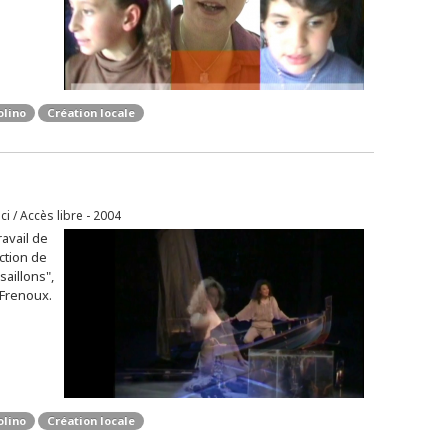
olino
Création locale
ici / Accès libre - 2004
avail de
ction de
aillons",
 Frenoux.
olino
Création locale