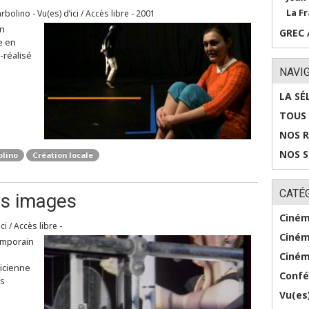
La Fr
bolino - Vu(es) d’ici / Accès libre - 2001
un
GREC 
e en
-réalisé
NAVI
LA SÉ
TOUS 
NOS 
NOS 
olino
Création locale
CATÉ
is images
Ciném
ci / Accès libre -
Ciném
temporain
Ciném
sicienne
Confé
ts
Vu(es)