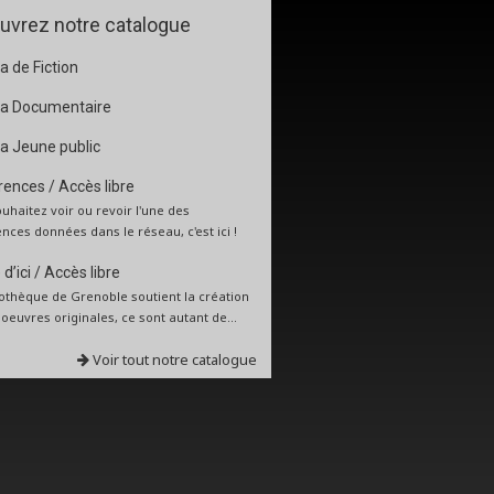
uvrez notre catalogue
 de Fiction
a Documentaire
a Jeune public
ences / Accès libre
uhaitez voir ou revoir l'une des
nces données dans le réseau, c'est ici !
d’ici / Accès libre
iothèque de Grenoble soutient la création
: oeuvres originales, ce sont autant de...
Voir tout notre catalogue