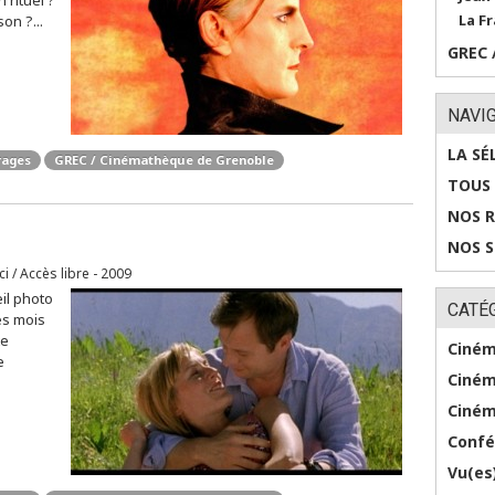
n rituel ?
La Fr
lson ?...
GREC 
NAVI
LA SÉ
rages
GREC / Cinémathèque de Grenoble
TOUS 
NOS 
NOS 
ci / Accès libre - 2009
il photo
CATÉ
ues mois
te
Ciném
e
Ciném
Ciném
Confé
Vu(es)