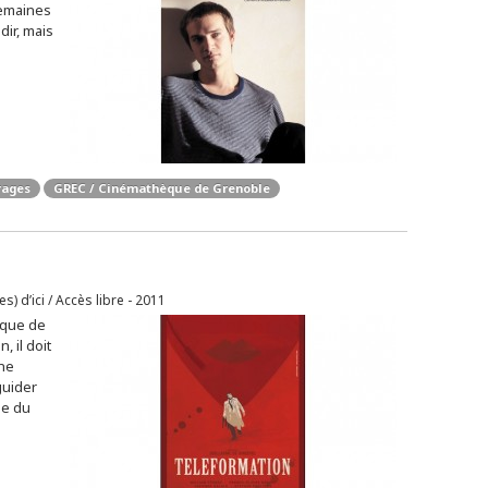
semaines
dir, mais
rages
GREC / Cinémathèque de Grenoble
s) d’ici / Accès libre - 2011
ique de
 il doit
une
guider
de du