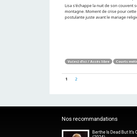
Lisa s'échappe la nuit de son couvent s
montagne. Moment de crise pour cette
postulante juste avant le mariage religi
Vu(es) d’ici / Accès libre
Courts mét
1
2
Nos recommandations
Berthe Is Dead But It's 