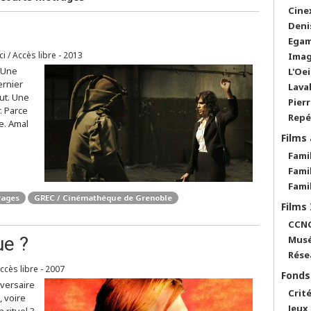
Cine
Deni
Egam
ci / Accès libre - 2013
Imag
. Une
L'Oei
ernier
Lava
ut. Une
Pier
. Parce
Repé
e. Amal
Films
Fami
Fami
Fami
rages
GREC / Cinémathèque de Grenoble
Films
CCNG
ue ?
Musé
Rése
Accès libre - 2007
Fonds
versaire
Crit
, voire
Jeux