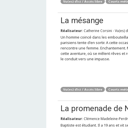
Vu(es) d’ici / Accès libre
Courts mét
La mésange
Réalisateur
: Catherine Corsini - Vu(es) d
Un homme coincé dans les embouteill
parisiens tente d'en sortir. A cette occasi
rencontre une femme. Enchantement. 
cette aventure, où se mêlent rêves et ré
le conduit vers une impasse.
Vu(es) d’ici / Accès libre
Courts mét
La promenade de 
Réalisateur
: Clémence Madeleine-Perdrill
Baptiste est étudiant. Il a 19 ans et vit 