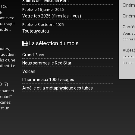
3 films de... Mikhaël Hers
Ciném
 ! Ce
Publié le 16 janvier 2026
e
Votre top 2025 (films les + vus)
Ciném
ant avec
un sujet
Publié le 3 octobre 2025
Confér
cide...
Toutouyoutou
Vous so
confére
La sélection du mois
nutes,
Vu(es) 
quotidien
Grand Paris
La bibl
rès d’une
locale 
Nous sommes le Red Star
illant. Le
Volcan
L'homme aux 1000 visages
2017)
Amélie et la métaphysique des tubes
onnant et
entiel"
rcanes
est un