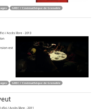
rages
GREC / Cinémathèque de Grenoble
’ici / Accès libre - 2013
lon
nsion est
rages
GREC / Cinémathèque de Grenoble
veut
 d’ici / Accès libre - 2011