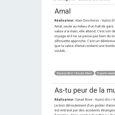
Amal
Réalisateur
: Alain Descheres - Vu(es) d’i
Amal, seule au milieu d'un hall de gare
valise à la main, elle attend. C'est son d
voyage et il ne se passe pas bien du to
silhouette approche. C'est un démineur
que la valise d'Amal contient une bomb
voulait...
Vu(es) d’ici / Accès libre
Courts mét
As-tu peur de la m
Réalisateur
: Xanaé Bove - Vu(es) d’ici / 
Le bon déroulement d'un goûter d'anni
est entravé par des accidents étranges