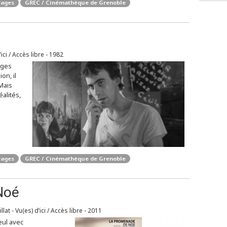
rages
GREC / Cinémathèque de Grenoble
’ici / Accès libre - 1982
ages
on, il
Mais
alités,
rages
GREC / Cinémathèque de Grenoble
Noé
at - Vu(es) d’ici / Accès libre - 2011
seul avec