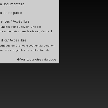
a Documentaire
a Jeune public
ences / Accès libre
uhaitez voir ou revoir l'une des
nces données dans le réseau, c'est ici !
d’ici / Accès libre
iothèque de Grenoble soutient la création
: oeuvres originales, ce sont autant de...
Voir tout notre catalogue