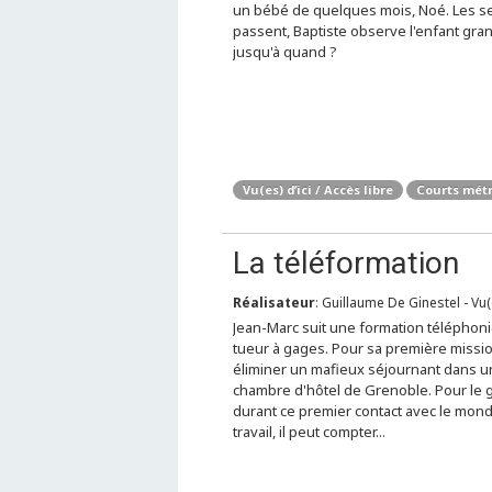
un bébé de quelques mois, Noé. Les 
passent, Baptiste observe l'enfant gran
jusqu'à quand ?
Vu(es) d’ici / Accès libre
Courts mét
La téléformation
Réalisateur
: Guillaume De Ginestel - Vu(e
Jean-Marc suit une formation téléphon
tueur à gages. Pour sa première mission,
éliminer un mafieux séjournant dans 
chambre d'hôtel de Grenoble. Pour le 
durant ce premier contact avec le mon
travail, il peut compter...