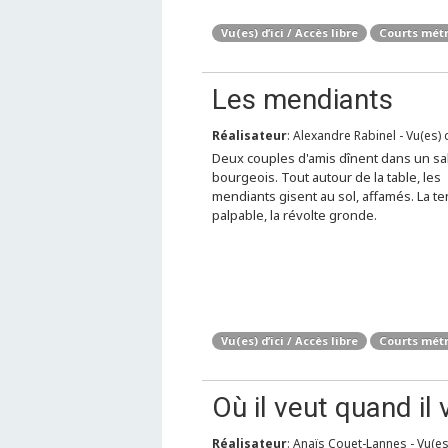
Vu(es) d’ici / Accès libre
Courts mét
Les mendiants
Réalisateur
: Alexandre Rabinel - Vu(es) d
Deux couples d'amis dînent dans un sa
bourgeois. Tout autour de la table, les
mendiants gisent au sol, affamés. La te
palpable, la révolte gronde.
Vu(es) d’ici / Accès libre
Courts mét
Où il veut quand il 
Réalisateur
: Anaïs Couet-Lannes - Vu(es)