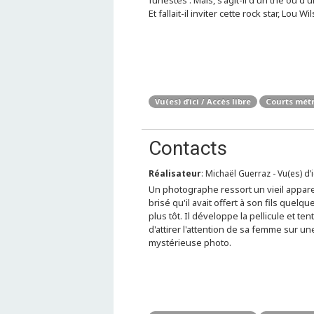
funestes . Mais, s'agit-il d'un thé ou d'u
Et fallait-il inviter cette rock star, Lou Wi
Vu(es) d’ici / Accès libre
Courts mét
Contacts
Réalisateur
: Michaël Guerraz - Vu(es) d’i
Un photographe ressort un vieil appare
brisé qu'il avait offert à son fils quelq
plus tôt. Il développe la pellicule et ten
d'attirer l'attention de sa femme sur un
mystérieuse photo.