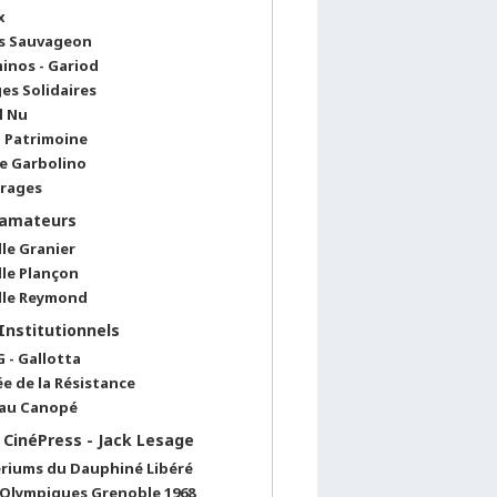
x
s Sauvageon
inos - Gariod
es Solidaires
l Nu
l Patrimoine
re Garbolino
rages
 amateurs
lle Granier
lle Plançon
lle Reymond
 Institutionnels
 - Gallotta
e de la Résistance
au Canopé
 CinéPress - Jack Lesage
ériums du Dauphiné Libéré
 Olympiques Grenoble 1968