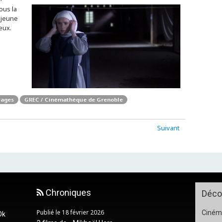
ous la
 jeune
eux.
rages
GREC / Cinémathèque de Grenoble
Suivant
Chroniques
Déco
Publié le 18 février 2026
Cinéma
Ok