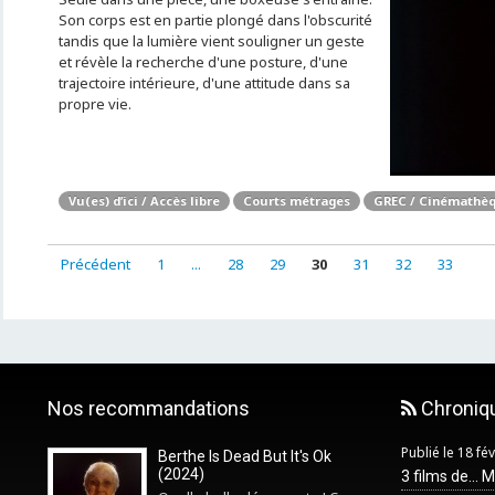
Son corps est en partie plongé dans l'obscurité
tandis que la lumière vient souligner un geste
et révèle la recherche d'une posture, d'une
trajectoire intérieure, d'une attitude dans sa
propre vie.
Vu(es) d’ici / Accès libre
Courts métrages
GREC / Cinémathèq
Précédent
1
...
28
29
30
31
32
33
Nos recommandations
Chroniq
Publié le 18 fé
Berthe Is Dead But It's Ok
(2024)
3 films de... 