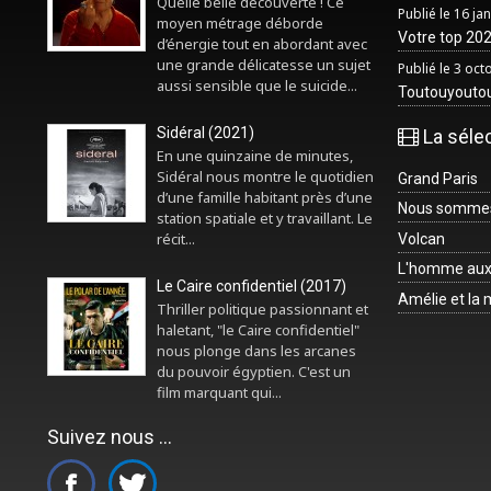
Quelle belle découverte ! Ce
Publié le 16 ja
moyen métrage déborde
Votre top 2025
d’énergie tout en abordant avec
une grande délicatesse un sujet
Publié le 3 oc
aussi sensible que le suicide...
Toutouyouto
Sidéral (2021)
La séle
En une quinzaine de minutes,
Sidéral nous montre le quotidien
Grand Paris
d’une famille habitant près d’une
Nous sommes 
station spatiale et y travaillant. Le
récit...
Volcan
L'homme aux
Le Caire confidentiel (2017)
Amélie et la
Thriller politique passionnant et
haletant, "le Caire confidentiel"
nous plonge dans les arcanes
du pouvoir égyptien. C'est un
film marquant qui...
Suivez nous ...