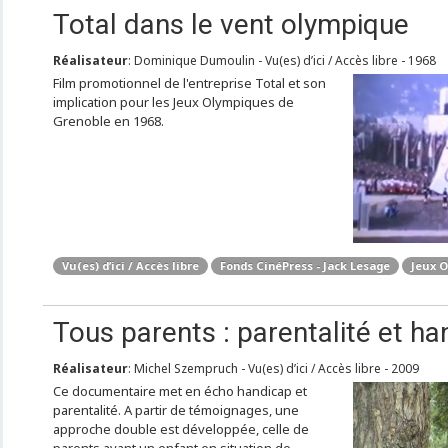
Total dans le vent olympique
Réalisateur
: Dominique Dumoulin - Vu(es) d’ici / Accès libre - 1968
Film promotionnel de l'entreprise Total et son
implication pour les Jeux Olympiques de
Grenoble en 1968.
Vu(es) d’ici / Accès libre
Fonds CinéPress - Jack Lesage
Jeux O
Tous parents : parentalité et ha
Réalisateur
: Michel Szempruch - Vu(es) d’ici / Accès libre - 2009
Ce documentaire met en écho handicap et
parentalité. A partir de témoignages, une
approche double est développée, celle de