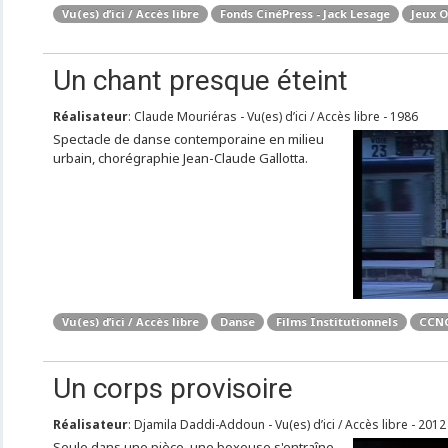
Vu(es) d’ici / Accès libre
Fonds CinéPress - Jack Lesage
Jeux O
Un chant presque éteint
Réalisateur
: Claude Mouriéras - Vu(es) d’ici / Accès libre - 1986
Spectacle de danse contemporaine en milieu
urbain, chorégraphie Jean-Claude Gallotta.
Vu(es) d’ici / Accès libre
Danse
Films Institutionnels
CCNG
Un corps provisoire
Réalisateur
: Djamila Daddi-Addoun - Vu(es) d’ici / Accès libre - 2012
Seule dans une pièce, une boxeuse s'entraîne.