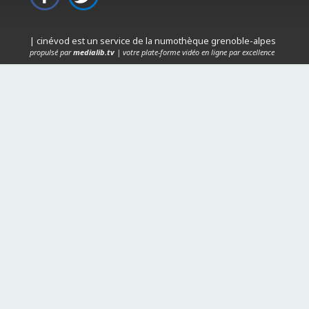
| cinévod est un service de la numothèque grenoble-alpes
propulsé par
medialib.tv
| votre plate-forme vidéo en ligne par excellence