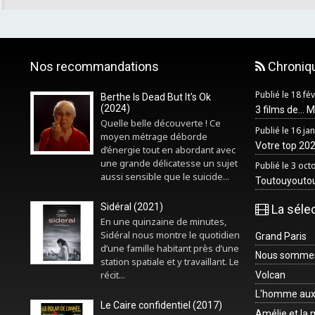
Nos recommandations
Chroniq
Publié le 18 fé
Berthe Is Dead But It's Ok
(2024)
3 films de... 
Quelle belle découverte ! Ce
Publié le 16 ja
moyen métrage déborde
Votre top 2025
d’énergie tout en abordant avec
une grande délicatesse un sujet
Publié le 3 oc
aussi sensible que le suicide...
Toutouyouto
Sidéral (2021)
La séle
En une quinzaine de minutes,
Sidéral nous montre le quotidien
Grand Paris
d’une famille habitant près d’une
Nous sommes 
station spatiale et y travaillant. Le
récit...
Volcan
L'homme aux
Le Caire confidentiel (2017)
Amélie et la