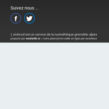
Suivez nous ...
| cinévod est un service de la numothèque grenoble-alpes
propulsé par
medialib.tv
| votre plate-forme vidéo en ligne par excellence