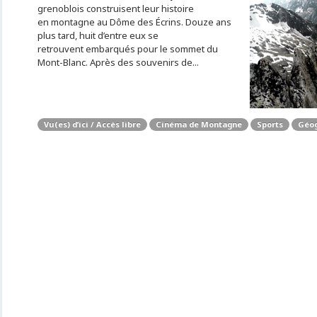
grenoblois construisent leur histoire
en montagne au Dôme des Écrins. Douze ans
plus tard, huit d’entre eux se
retrouvent embarqués pour le sommet du
Mont-Blanc. Après des souvenirs de...
Vu(es) d’ici / Accès libre
Cinéma de Montagne
Sports
Géog