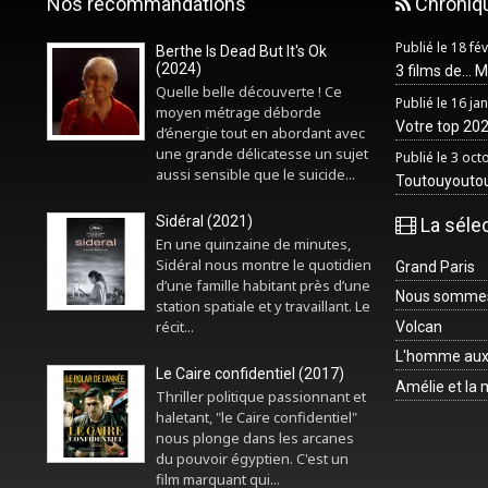
Nos recommandations
Chroniq
Publié le 18 fé
Berthe Is Dead But It's Ok
(2024)
3 films de... 
Quelle belle découverte ! Ce
Publié le 16 ja
moyen métrage déborde
Votre top 2025
d’énergie tout en abordant avec
une grande délicatesse un sujet
Publié le 3 oc
aussi sensible que le suicide...
Toutouyouto
Sidéral (2021)
La séle
En une quinzaine de minutes,
Sidéral nous montre le quotidien
Grand Paris
d’une famille habitant près d’une
Nous sommes 
station spatiale et y travaillant. Le
récit...
Volcan
L'homme aux
Le Caire confidentiel (2017)
Amélie et la
Thriller politique passionnant et
haletant, "le Caire confidentiel"
nous plonge dans les arcanes
du pouvoir égyptien. C'est un
film marquant qui...