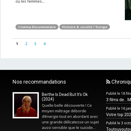
où les femmes...
Cinéma Documentaire
Histoire & société / Europe
1
2
3
4
Nos recommandations
Chroniq
Publié le 18 fé
Berthe Is Dead But It's Ok
(2024)
3 films de... 
Quelle belle découverte ! Ce
Publié le 16 ja
moyen métrage déborde
Votre top 2025
d’énergie tout en abordant avec
une grande délicatesse un sujet
Publié le 3 oc
aussi sensible que le suicide...
Toutouyouto