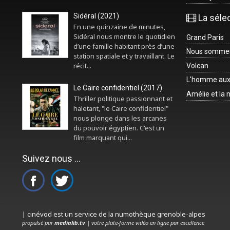
Sidéral (2021)
La séle
En une quinzaine de minutes,
Sidéral nous montre le quotidien
Grand Paris
d’une famille habitant près d’une
Nous sommes 
station spatiale et y travaillant. Le
récit...
Volcan
L'homme aux
Le Caire confidentiel (2017)
Amélie et la
Thriller politique passionnant et
haletant, "le Caire confidentiel"
nous plonge dans les arcanes
du pouvoir égyptien. C'est un
film marquant qui...
Suivez nous ...
| cinévod est un service de la numothèque grenoble-alpes
propulsé par
medialib.tv
| votre plate-forme vidéo en ligne par excellence