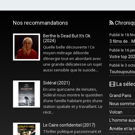
Nos recommandations
Chroniq
Publié le 18 fé
Berthe Is Dead But It's Ok
(2024)
3 films de... 
Quelle belle découverte ! Ce
Publié le 16 ja
moyen métrage déborde
Votre top 2025
d’énergie tout en abordant avec
une grande délicatesse un sujet
Publié le 3 oc
aussi sensible que le suicide...
Toutouyouto
Sidéral (2021)
La séle
En une quinzaine de minutes,
Sidéral nous montre le quotidien
Grand Paris
d’une famille habitant près d’une
Nous sommes 
station spatiale et y travaillant. Le
récit...
Volcan
L'homme aux
Le Caire confidentiel (2017)
Amélie et la
Thriller politique passionnant et