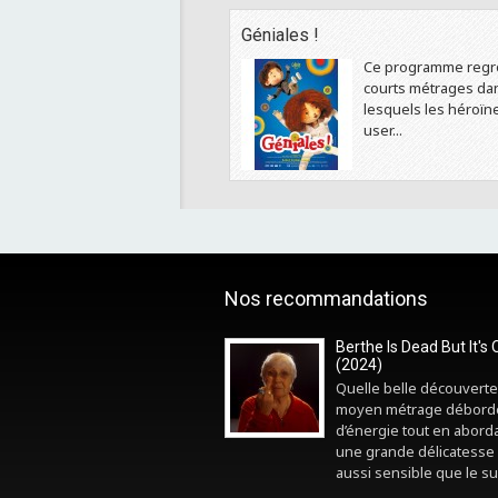
Géniales !
Ce programme regr
courts métrages da
lesquels les héroïn
user...
Nos recommandations
Berthe Is Dead But It's 
(2024)
Quelle belle découverte
moyen métrage débord
d’énergie tout en abord
une grande délicatesse 
aussi sensible que le sui