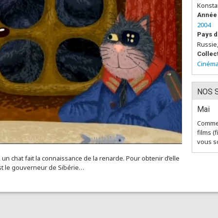
Konsta
Année 
2004
Pays d
Russie
Collec
Cinéma
NOS 
Mai
Comme 
films (
vous so
n chat fait la connaissance de la renarde. Pour obtenir d’elle
il est le gouverneur de Sibérie…