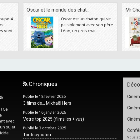
Oscar et le monde des chat...
Mr Cha
oupe 4
Oscar est un chaton qui vit
ns
paisiblement avec son père
es vont
Léon, un gros chat...
Chroniques
Déco
Publié le 18 février 2026
Cinéma
Ok
3 films de... Mikhaël Hers
Ciném
 ! Ce
Publié le 16 janvier 2026
e
Votre top 2025 (films les + vus)
Ciném
ant avec
un sujet
Publié le 3 octobre 2025
Confér
cide...
Toutouyoutou
Vous so