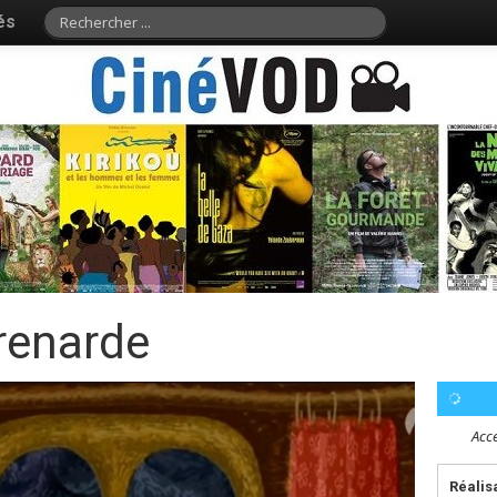
és
 renarde
Acce
Réalis