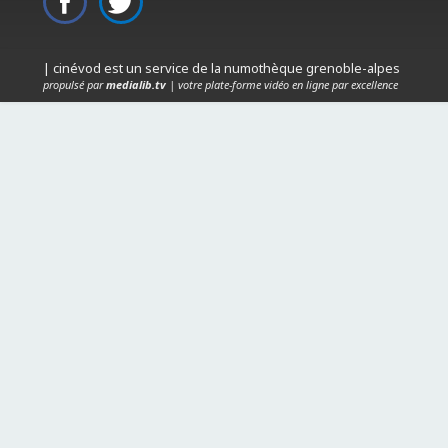
| cinévod est un service de la numothèque grenoble-alpes
propulsé par
medialib.tv
| votre plate-forme vidéo en ligne par excellence