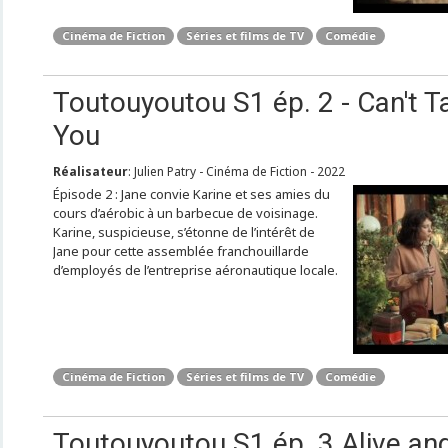
Cinéma de Fiction
Séries et films de TV
Comédie
Toutouyoutou S1 ép. 2 - Can't T
You
Réalisateur
: Julien Patry - Cinéma de Fiction - 2022
Épisode 2 : Jane convie Karine et ses amies du
cours d’aérobic à un barbecue de voisinage.
Karine, suspicieuse, s’étonne de l’intérêt de
Jane pour cette assemblée franchouillarde
d’employés de l’entreprise aéronautique locale.
Cinéma de Fiction
Séries et films de TV
Comédie
Toutouyoutou S1 ép. 3 Alive and