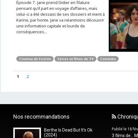
Épisode 7 : Jane prend Didier en filature
pensant qu’il part en voyage d’affaires, mais
celui-ci a été dessaisi de ses dossiers et ment à
Karine, par honte. Jane va néanmoins découvrir
une information capitale et lourde de
conséquences...
Cinéma de Fiction
Séries et films de TV
Comédie
1
2
Nos recommandations
Chroniq
Publié le 18 fé
Berthe Is Dead But It's Ok
(2024)
3 films de... 