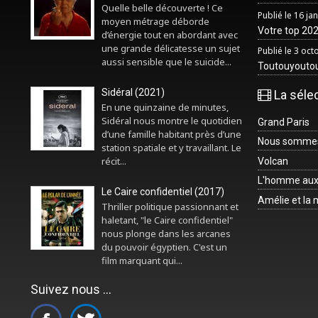
Quelle belle découverte ! Ce
Publié le 16 ja
moyen métrage déborde
Votre top 2025
d’énergie tout en abordant avec
une grande délicatesse un sujet
Publié le 3 oc
aussi sensible que le suicide...
Toutouyouto
Sidéral (2021)
La séle
En une quinzaine de minutes,
Sidéral nous montre le quotidien
Grand Paris
d’une famille habitant près d’une
Nous sommes 
station spatiale et y travaillant. Le
récit...
Volcan
L'homme aux
Le Caire confidentiel (2017)
Amélie et la
Thriller politique passionnant et
haletant, "le Caire confidentiel"
nous plonge dans les arcanes
du pouvoir égyptien. C'est un
film marquant qui...
Suivez nous ...