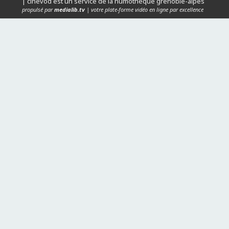
| cinévod est un service de la numothèque grenoble-alpes
propulsé par
medialib.tv
| votre plate-forme vidéo en ligne par excellence