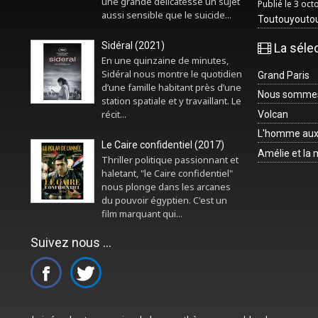
une grande délicatesse un sujet
Publié le 3 oc
aussi sensible que le suicide...
Toutouyouto
Sidéral (2021)
La séle
En une quinzaine de minutes,
Sidéral nous montre le quotidien
Grand Paris
d’une famille habitant près d’une
Nous sommes 
station spatiale et y travaillant. Le
récit...
Volcan
L'homme aux
Le Caire confidentiel (2017)
Amélie et la
Thriller politique passionnant et
haletant, "le Caire confidentiel"
nous plonge dans les arcanes
du pouvoir égyptien. C'est un
film marquant qui...
Suivez nous ...