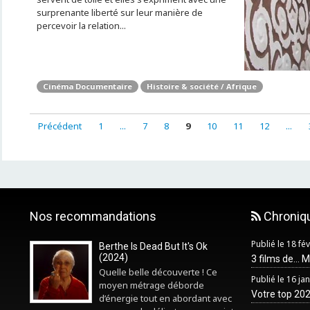
surprenante liberté sur leur manière de
percevoir la relation...
Cinéma Documentaire
Histoire & société / Afrique
Précédent
1
...
7
8
9
10
11
12
...
Nos recommandations
Chroniq
Publié le 18 fé
Berthe Is Dead But It's Ok
(2024)
3 films de... 
Quelle belle découverte ! Ce
Publié le 16 ja
moyen métrage déborde
Votre top 2025
d’énergie tout en abordant avec