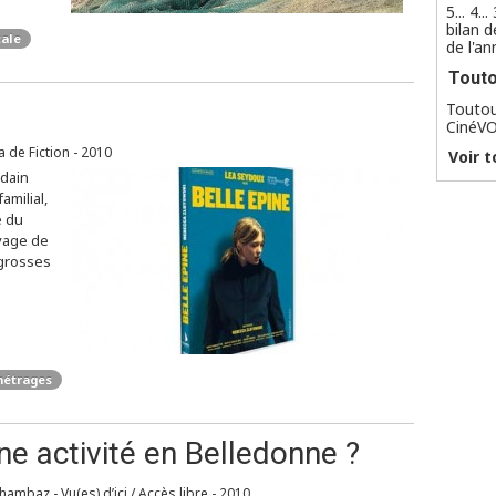
5... 4..
bilan d
cale
de l'a
Tout
Toutou
CinéV
 de Fiction - 2010
Voir t
udain
amilial,
e du
uvage de
grosses
métrages
une activité en Belledonne ?
hambaz - Vu(es) d’ici / Accès libre - 2010