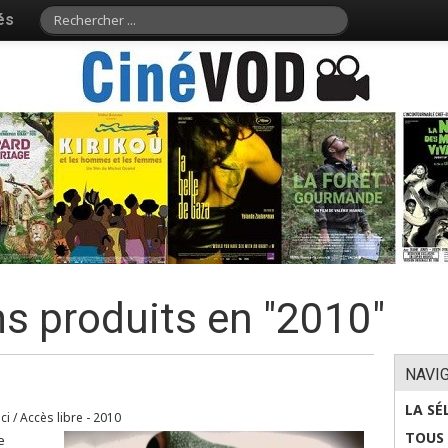
és
ms produits en "2010"
NAVI
LA SÉ
ici / Accès libre - 2010
TOUS 
e