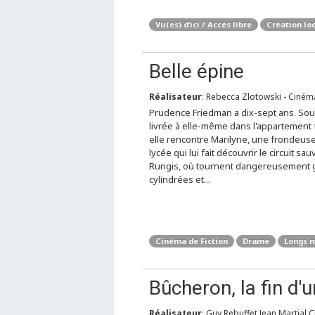
Vu(es) d’ici / Accès libre
Création lo
Belle épine
Réalisateur
: Rebecca Zlotowski - Cinéma
Prudence Friedman a dix-sept ans. So
livrée à elle-même dans l'appartement f
elle rencontre Marilyne, une frondeus
lycée qui lui fait découvrir le circuit sa
Rungis, où tournent dangereusement 
cylindrées et...
Cinéma de Fiction
Drame
Longs 
Bûcheron, la fin d'
Réalisateur
: Guy Rebuffet Jean Martial C