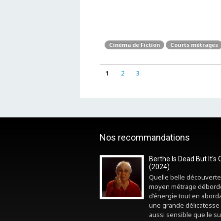
Cinéma de Fiction
Courts métrages
1
2
3
Nos recommandations
Berthe Is Dead But It's 
(2024)
Quelle belle découverte
moyen métrage débord
d’énergie tout en abord
une grande délicatesse 
aussi sensible que le sui