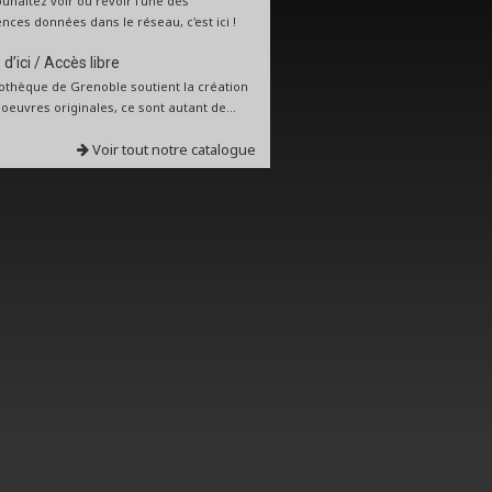
uhaitez voir ou revoir l'une des
nces données dans le réseau, c'est ici !
d’ici / Accès libre
iothèque de Grenoble soutient la création
: oeuvres originales, ce sont autant de...
Voir tout notre catalogue