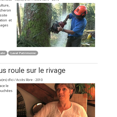
lture,
ûcheron
ssite
ation et
images
cale
Laval Patrimoine
s roule sur le rivage
es) d’ici / Accès libre - 2010
ace le
touchées