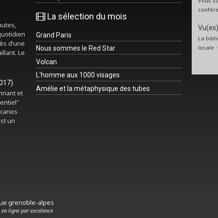
Vous so
confére
La sélection du mois
nutes,
Vu(es) 
quotidien
Grand Paris
La bibl
rès d’une
locale 
Nous sommes le Red Star
illant. Le
Volcan
L'homme aux 1000 visages
2017)
Amélie et la métaphysique des tubes
onnant et
entiel"
rcanes
est un
que grenoble-alpes
 en ligne par excellence