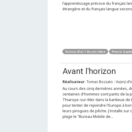
l'apprentissage précoce du français la
étrangère et du français langue secon
Vu(es) d’ici / Accès libre
Pierre Garb
Avant l'horizon
Réalisateur
: Tomas Bozzato - Vu(es) d’ic
Au cours des cinq dernières années, d
centaines d'hommes sont partis de la 
Thiaroye-sur-Mer dans la banlieue de 
pour tenter de rejoindre l'Europe à bo
leurs pirogues de pêche. J'installe sur 
plage le "Bureau Mobile de...