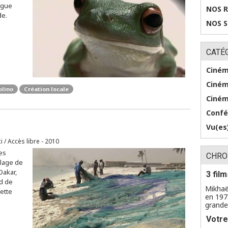
ngue
NOS 
de.
NOS 
CATÉ
Ciném
Ciném
olino
Création locale
Ciném
Confé
Vu(es)
i / Accès libre - 2010
es
CHRO
plage de
Dakar,
3 fil
rd de
Mikhaë
cette
en 197
grande 
Votre