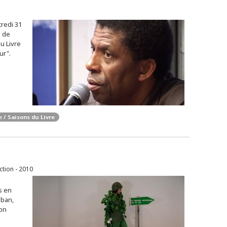
redi 31
e de
u Livre
ur".
e / Saisons du Livre
ction - 2010
s en
iban,
ton