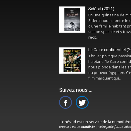
Sidéral (2021)
En une quinzaine de mi
Sidéral nous montre le 
d’une famille habitant p
station spatiale et y trava
récit...
Le Caire confidentiel (
Thriller politique passi
haletant, "le Caire confid
nous plonge dans les a
du pouvoir égyptien. C'
film marquant qui...
Suivez nous ...
| cinévod est un service de la numothè
propulsé par
medialib.tv
| votre plate-forme vidéo