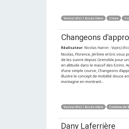
Vu(es) d’ici / Accès libre
Cinex
Cr
Changeons d'appr
Réalisateur
: Nicolas Hairon - Vu(es) d’ic
Nicolas, Florence, Jérôme et Eric vous 
de les suivre depuis Grenoble pour un
en altitude dans le massif des Ecrins. 
d’une simple course, Changeons d’app
illustre le concept de mobilité douce en
montagne en montrant...
Vu(es) d’ici / Accès libre
Cinéma de 
Dany Laferrière