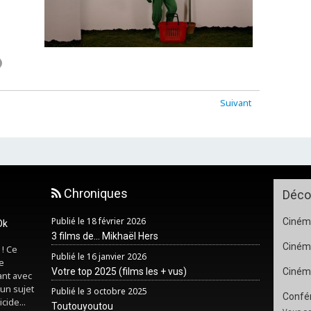
Suivant
Chroniques
Déco
Publié le 18 février 2026
Cinéma
Ok
3 films de... Mikhaël Hers
Ciném
 ! Ce
Publié le 16 janvier 2026
e
Votre top 2025 (films les + vus)
Ciném
ant avec
un sujet
Publié le 3 octobre 2025
Confér
cide...
Toutouyoutou