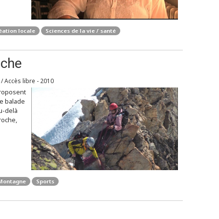
éation locale
Sciences de la vie / santé
oche
i / Accès libre - 2010
proposent
e balade
Au-delà
roche,
Montagne
Sports