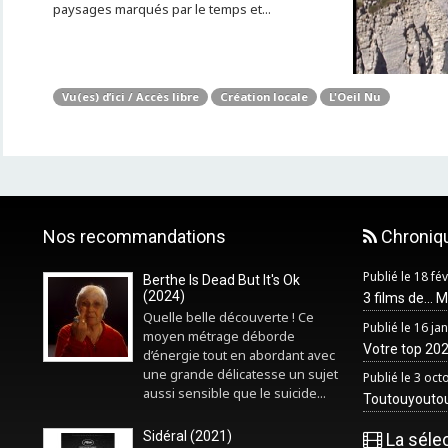
paysages marqués par le temps et...
Vu(es) d’ici / Accès libre
Création locale
L'Oeil Nu
Nos recommandations
Chroniq
Publié le 18 fé
Berthe Is Dead But It's Ok
(2024)
3 films de... 
Quelle belle découverte ! Ce
Publié le 16 ja
moyen métrage déborde
Votre top 2025
d’énergie tout en abordant avec
une grande délicatesse un sujet
Publié le 3 oc
aussi sensible que le suicide...
Toutouyouto
Sidéral (2021)
La séle