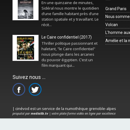
En une quinzaine de minutes,
Sidéral nous montre le quotidien
Grand Paris
d’une famille habitant près d’une
Nous sommes 
station spatiale et y travaillant. Le
récit...
Volcan
L'homme aux
Le Caire confidentiel (2017)
Amélie et la
Thriller politique passionnant et
haletant, "le Caire confidentiel"
nous plonge dans les arcanes
du pouvoir égyptien. C'est un
film marquant qui...
Suivez nous ...
| cinévod est un service de la numothèque grenoble-alpes
propulsé par
medialib.tv
| votre plate-forme vidéo en ligne par excellence