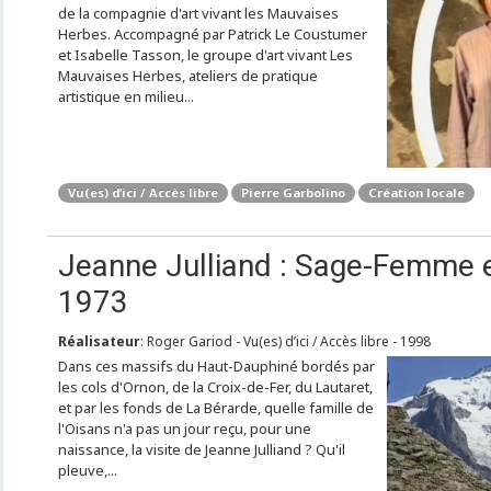
de la compagnie d'art vivant les Mauvaises
Herbes. Accompagné par Patrick Le Coustumer
et Isabelle Tasson, le groupe d'art vivant Les
Mauvaises Herbes, ateliers de pratique
artistique en milieu...
Vu(es) d’ici / Accès libre
Pierre Garbolino
Création locale
Jeanne Julliand : Sage-Femme 
1973
Réalisateur
: Roger Gariod - Vu(es) d’ici / Accès libre - 1998
Dans ces massifs du Haut-Dauphiné bordés par
les cols d'Ornon, de la Croix-de-Fer, du Lautaret,
et par les fonds de La Bérarde, quelle famille de
l'Oisans n'a pas un jour reçu, pour une
naissance, la visite de Jeanne Julliand ? Qu'il
pleuve,...