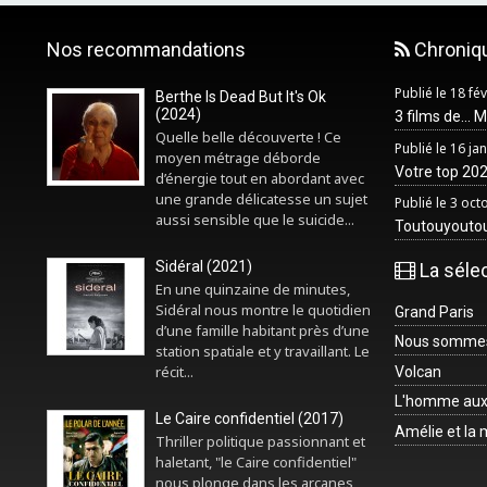
Nos recommandations
Chroniq
Publié le 18 fé
Berthe Is Dead But It's Ok
(2024)
3 films de... 
Quelle belle découverte ! Ce
Publié le 16 ja
moyen métrage déborde
Votre top 2025
d’énergie tout en abordant avec
une grande délicatesse un sujet
Publié le 3 oc
aussi sensible que le suicide...
Toutouyouto
Sidéral (2021)
La séle
En une quinzaine de minutes,
Sidéral nous montre le quotidien
Grand Paris
d’une famille habitant près d’une
Nous sommes 
station spatiale et y travaillant. Le
récit...
Volcan
L'homme aux
Le Caire confidentiel (2017)
Amélie et la
Thriller politique passionnant et
haletant, "le Caire confidentiel"
nous plonge dans les arcanes