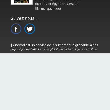
du pouvoir égyptien. C'est un
film marquant qui...
Suivez nous ...
| cinévod est un service de la numothèque grenoble-alpes
propulsé par
medialib.tv
| votre plate-forme vidéo en ligne par excellence