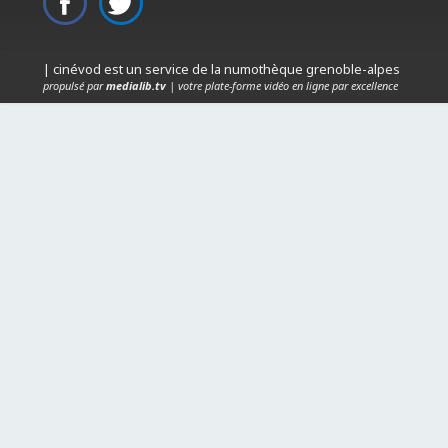
| cinévod est un service de la numothèque grenoble-alpes
propulsé par
medialib.tv
| votre plate-forme vidéo en ligne par excellence