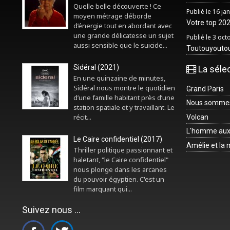
Quelle belle découverte ! Ce
Publié le 16 ja
moyen métrage déborde
Votre top 2025
d’énergie tout en abordant avec
une grande délicatesse un sujet
Publié le 3 oc
aussi sensible que le suicide...
Toutouyouto
Sidéral (2021)
La séle
En une quinzaine de minutes,
Sidéral nous montre le quotidien
Grand Paris
d’une famille habitant près d’une
Nous sommes 
station spatiale et y travaillant. Le
récit...
Volcan
L'homme aux
Le Caire confidentiel (2017)
Amélie et la
Thriller politique passionnant et
haletant, "le Caire confidentiel"
nous plonge dans les arcanes
du pouvoir égyptien. C'est un
film marquant qui...
Suivez nous ...