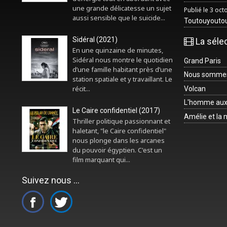
une grande délicatesse un sujet
Publié le 3 oc
aussi sensible que le suicide...
Toutouyouto
Sidéral (2021)
La séle
En une quinzaine de minutes,
Sidéral nous montre le quotidien
Grand Paris
d’une famille habitant près d’une
Nous sommes 
station spatiale et y travaillant. Le
récit...
Volcan
L'homme aux
Le Caire confidentiel (2017)
Amélie et la
Thriller politique passionnant et
haletant, "le Caire confidentiel"
nous plonge dans les arcanes
du pouvoir égyptien. C'est un
film marquant qui...
Suivez nous ...