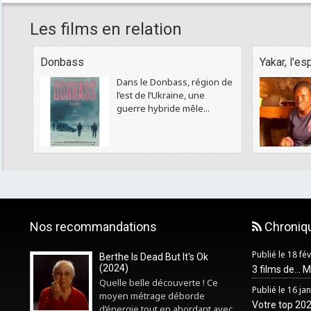
Les films en relation
Donbass
Yakar, l'es
Dans le Donbass, région de
l’est de l’Ukraine, une
guerre hybride mêle...
Nos recommandations
Chroniq
Publié le 18 fé
Berthe Is Dead But It's Ok
(2024)
3 films de... 
Quelle belle découverte ! Ce
Publié le 16 ja
moyen métrage déborde
Votre top 2025
d’énergie tout en abordant avec