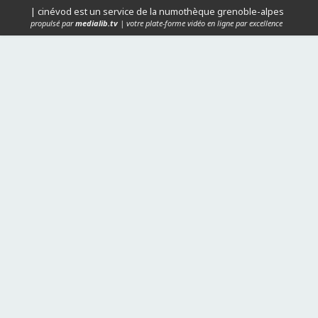
| cinévod est un service de la numothèque grenoble-alpes
propulsé par
medialib.tv
| votre plate-forme vidéo en ligne par excellence