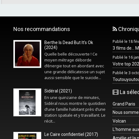
Nos recommandations
Chroniq
Publié le 18 fé
Berthe Is Dead But It's Ok
(2024)
3 films de... 
Quelle belle découverte ! Ce
Publié le 16 ja
moyen métrage déborde
Votre top 2025
d’énergie tout en abordant avec
une grande délicatesse un sujet
Publié le 3 oc
aussi sensible que le suicide...
Toutouyouto
Sidéral (2021)
La séle
En une quinzaine de minutes,
Sidéral nous montre le quotidien
Grand Paris
d’une famille habitant près d’une
Nous sommes 
station spatiale et y travaillant. Le
récit...
Volcan
L'homme aux
Le Caire confidentiel (2017)
Amélie et la