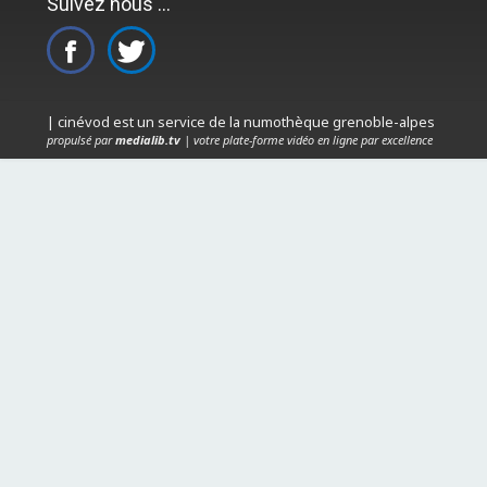
Suivez nous ...
| cinévod est un service de la numothèque grenoble-alpes
propulsé par
medialib.tv
| votre plate-forme vidéo en ligne par excellence