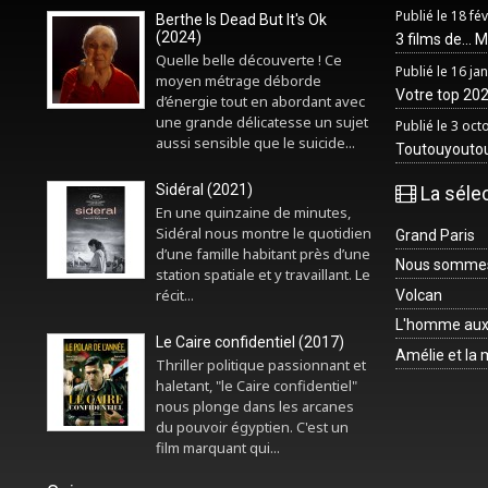
Publié le 18 fé
Berthe Is Dead But It's Ok
(2024)
3 films de... 
Quelle belle découverte ! Ce
Publié le 16 ja
moyen métrage déborde
Votre top 2025
d’énergie tout en abordant avec
une grande délicatesse un sujet
Publié le 3 oc
aussi sensible que le suicide...
Toutouyouto
Sidéral (2021)
La séle
En une quinzaine de minutes,
Sidéral nous montre le quotidien
Grand Paris
d’une famille habitant près d’une
Nous sommes 
station spatiale et y travaillant. Le
récit...
Volcan
L'homme aux
Le Caire confidentiel (2017)
Amélie et la
Thriller politique passionnant et
haletant, "le Caire confidentiel"
nous plonge dans les arcanes
du pouvoir égyptien. C'est un
film marquant qui...