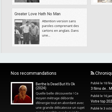
Greater Love Hath No Man
Attention version sans
paroles comprenant des
cartons en anglais. Dans
une...
Nos recommandations
Chroniq
Publié le 18 fé
Berthe Is Dead But It's Ok
(2024)
3 films de... 
Quelle belle découverte ! Ce
Publié le 16 ja
moyen métrage déborde
Votre top 2025
d’énergie tout en abordant avec
une grande délicatesse un sujet
Publié le 3 oc