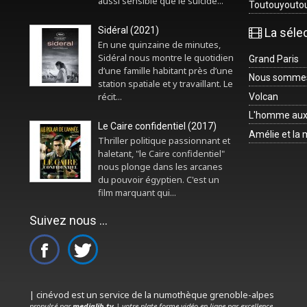
aussi sensible que le suicide...
Toutouyouto
Sidéral (2021)
La séle
En une quinzaine de minutes,
Sidéral nous montre le quotidien
Grand Paris
d’une famille habitant près d’une
Nous sommes 
station spatiale et y travaillant. Le
récit...
Volcan
L'homme aux
Le Caire confidentiel (2017)
Amélie et la
Thriller politique passionnant et
haletant, "le Caire confidentiel"
nous plonge dans les arcanes
du pouvoir égyptien. C'est un
film marquant qui...
Suivez nous ...
| cinévod est un service de la numothèque grenoble-alpes
propulsé par
medialib.tv
| votre plate-forme vidéo en ligne par excellence