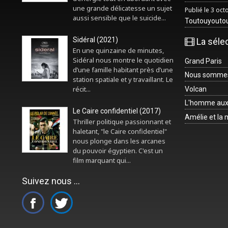
une grande délicatesse un sujet
Publié le 3 oc
aussi sensible que le suicide...
Toutouyouto
Sidéral (2021)
La séle
En une quinzaine de minutes,
Sidéral nous montre le quotidien
Grand Paris
d’une famille habitant près d’une
Nous sommes 
station spatiale et y travaillant. Le
récit...
Volcan
L'homme aux
Le Caire confidentiel (2017)
Amélie et la
Thriller politique passionnant et
haletant, "le Caire confidentiel"
nous plonge dans les arcanes
du pouvoir égyptien. C'est un
film marquant qui...
Suivez nous ...