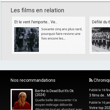
Les films en relation
Et le vent l'emporte... Ve...
Défilé du 
Soixante cinq ans plus-tard,
pourquoi faire revivre une
fois encore les...
Nos recommandations
Chroniq
Publié le 18 fé
Berthe Is Dead But It's Ok
(2024)
3 films de... 
Quelle belle découverte ! Ce
Publié le 16 ja
moyen métrage déborde
Votre top 2025
d’énergie tout en abordant avec