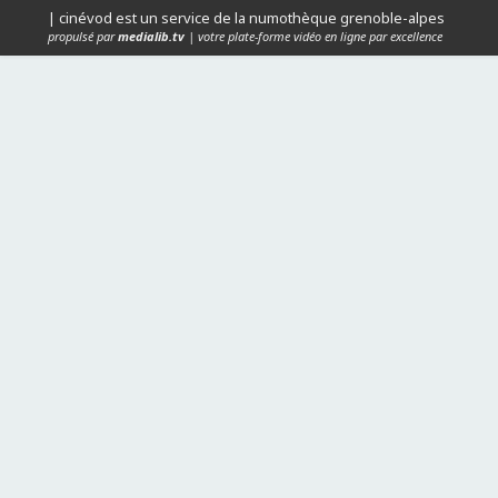
| cinévod est un service de la numothèque grenoble-alpes
propulsé par
medialib.tv
| votre plate-forme vidéo en ligne par excellence