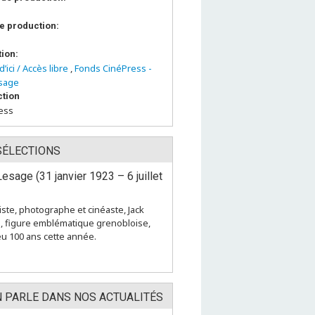
e production:
tion:
d’ici / Accès libre
,
Fonds CinéPress -
esage
tion
ess
SÉLECTIONS
esage (31 janvier 1923 – 6 juillet
iste, photographe et cinéaste, Jack
, figure emblématique grenobloise,
eu 100 ans cette année.
N PARLE DANS NOS ACTUALITÉS