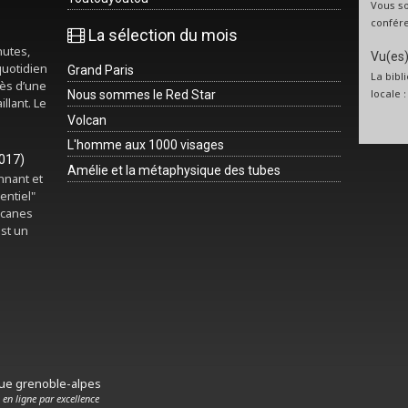
Vous so
confére
La sélection du mois
nutes,
Vu(es) 
quotidien
Grand Paris
La bibl
rès d’une
locale 
Nous sommes le Red Star
illant. Le
Volcan
L'homme aux 1000 visages
2017)
Amélie et la métaphysique des tubes
onnant et
entiel"
rcanes
est un
que grenoble-alpes
 en ligne par excellence