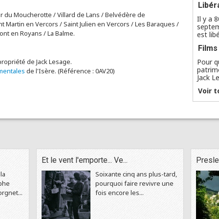
Libér
er du Moucherotte / Villard de Lans / Belvédère de
Il y a 
t Martin en Vercors / Saint Julien en Vercors / Les Baraques /
septem
Pont en Royans / La Balme.
est lib
Films
propriété de Jack Lesage.
Pour q
patrim
mentales
de l'Isère. (Référence : 0AV20)
Jack Le
Voir t
Et le vent l'emporte... Ve...
Presles
la
Soixante cinq ans plus-tard,
ophe
pourquoi faire revivre une
rgnet...
fois encore les...