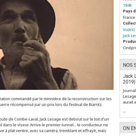
1948
Pays d
France
Collec
Vu(es) 
Jack L
Produc
Cinépr
NOS 
Jack L
2019)
Journal
Lesage
rmation commandé par le ministère de la reconstruction sur les
aurait 
uerre récompensé par un prix lors du festival de Biarritz.
...
 route de Combe-Laval, Jack Lesage est debout sur le toit d'un
il dans le viseur. Arrive le premier tunnel... le conducteur ne
ON E
uve à plat ventre, avec sa caméra, tremblant et effrayé, mais