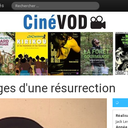
és
ges d'une résurrection
Réalis
Jack L
Année 