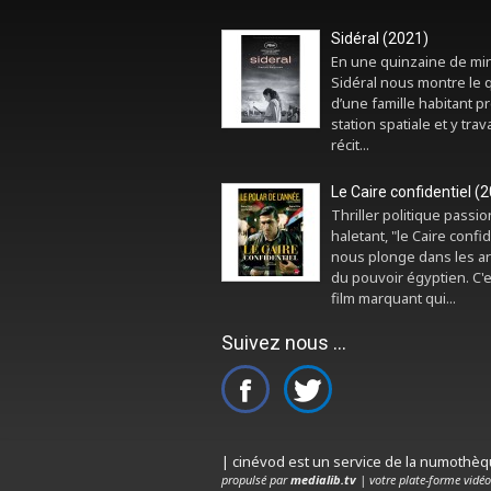
Sidéral (2021)
En une quinzaine de mi
Sidéral nous montre le 
d’une famille habitant p
station spatiale et y trava
récit...
Le Caire confidentiel (
Thriller politique passi
haletant, "le Caire confid
nous plonge dans les a
du pouvoir égyptien. C'
film marquant qui...
Suivez nous ...
| cinévod est un service de la numothè
propulsé par
medialib.tv
| votre plate-forme vidéo