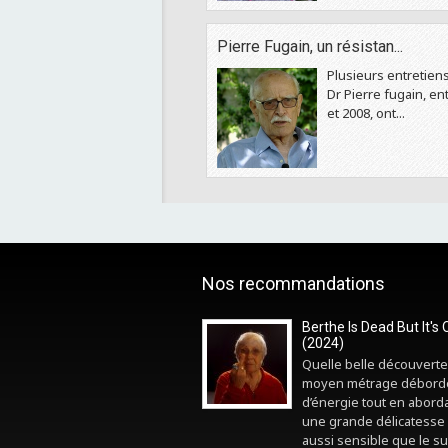
Pierre Fugain, un résistan...
Plusieurs entretiens
Dr Pierre fugain, en
et 2008, ont...
Nos recommandations
Berthe Is Dead But It's 
(2024)
Quelle belle découverte
moyen métrage débord
d’énergie tout en abord
une grande délicatesse 
aussi sensible que le sui