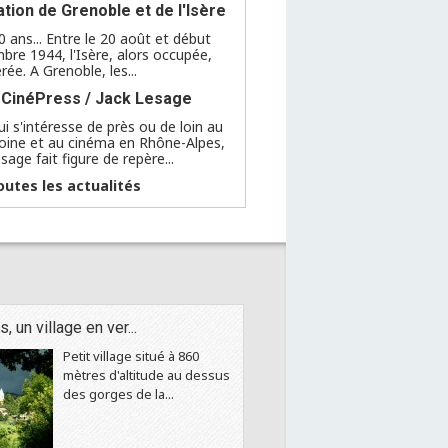
ation de Grenoble et de l'Isère
80 ans... Entre le 20 août et début
bre 1944, l'Isère, alors occupée,
érée. A Grenoble, les...
 CinéPress / Jack Lesage
ui s'intéresse de près ou de loin au
oine et au cinéma en Rhône-Alpes,
sage fait figure de repère...
outes les actualités
, un village en ver...
Petit village situé à 860
mètres d'altitude au dessus
des gorges de la...