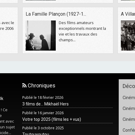
La Famille Plançon (1927-1...
A Vill
 avec le
Des films amateurs
tre 2006
exceptionnels montrant la
vie et les travaux des
champs...
Chroniques
Déco
Publié le 18 février 2026
Cinéma
Ok
3 films de... Mikhaël Hers
Ciném
 ! Ce
Publié le 16 janvier 2026
e
Votre top 2025 (films les + vus)
Ciném
ant avec
un sujet
Publié le 3 octobre 2025
Confér
cide...
Toutouyoutou