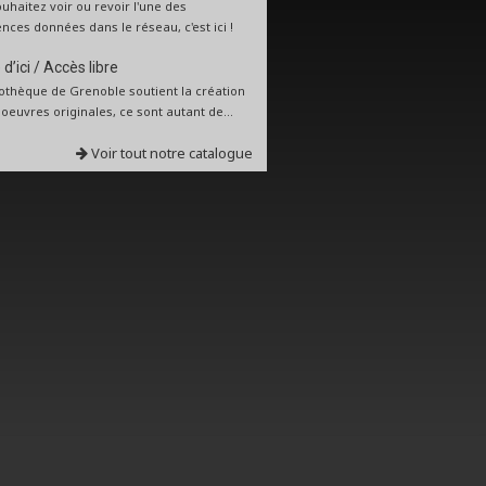
uhaitez voir ou revoir l'une des
nces données dans le réseau, c'est ici !
d’ici / Accès libre
iothèque de Grenoble soutient la création
: oeuvres originales, ce sont autant de...
Voir tout notre catalogue