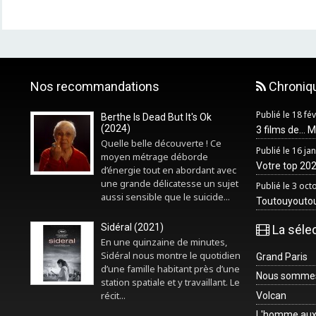
Nos recommandations
Chroniq
Publié le 18 fé
Berthe Is Dead But It's Ok
(2024)
3 films de... 
Quelle belle découverte ! Ce
Publié le 16 ja
moyen métrage déborde
Votre top 2025
d’énergie tout en abordant avec
une grande délicatesse un sujet
Publié le 3 oc
aussi sensible que le suicide...
Toutouyouto
Sidéral (2021)
La séle
En une quinzaine de minutes,
Sidéral nous montre le quotidien
Grand Paris
d’une famille habitant près d’une
Nous sommes 
station spatiale et y travaillant. Le
récit...
Volcan
L'homme aux