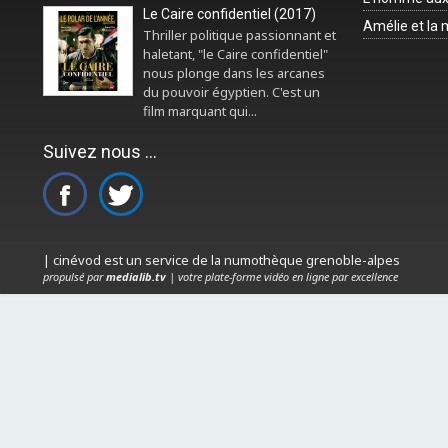
Le Caire confidentiel (2017)
Amélie et la
Thriller politique passionnant et
haletant, "le Caire confidentiel"
nous plonge dans les arcanes
du pouvoir égyptien. C'est un
film marquant qui...
Suivez nous ...
| cinévod est un service de la numothèque grenoble-alpes
propulsé par
medialib.tv
| votre plate-forme vidéo en ligne par excellence