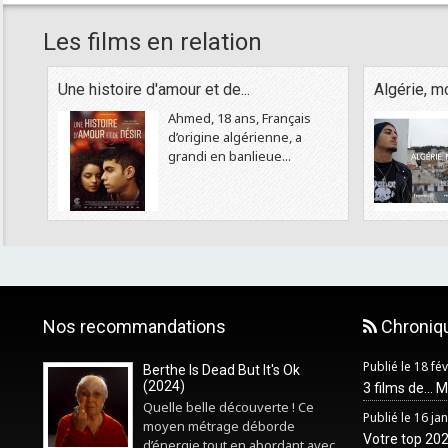
Les films en relation
Une histoire d'amour et de...
Algérie, m
Ahmed, 18 ans, Français
d’origine algérienne, a
grandi en banlieue...
Nos recommandations
Chroniq
Publié le 18 fé
Berthe Is Dead But It's Ok
(2024)
3 films de... 
Quelle belle découverte ! Ce
Publié le 16 ja
moyen métrage déborde
Votre top 2025
d’énergie tout en abordant avec