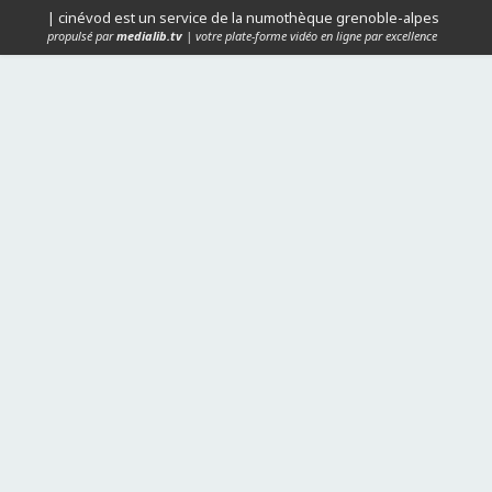
| cinévod est un service de la numothèque grenoble-alpes
propulsé par
medialib.tv
| votre plate-forme vidéo en ligne par excellence