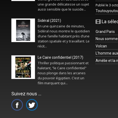
une grande délicatesse un sujet
Publié le 3 oc
aussi sensible que le suicide...
Toutouyouto
Sidéral (2021)
La séle
En une quinzaine de minutes,
Sidéral nous montre le quotidien
Grand Paris
d’une famille habitant près d’une
Nous sommes 
station spatiale et y travaillant. Le
récit...
Volcan
L'homme aux
Le Caire confidentiel (2017)
Amélie et la
Thriller politique passionnant et
haletant, "le Caire confidentiel"
nous plonge dans les arcanes
du pouvoir égyptien. C'est un
film marquant qui...
Suivez nous ...