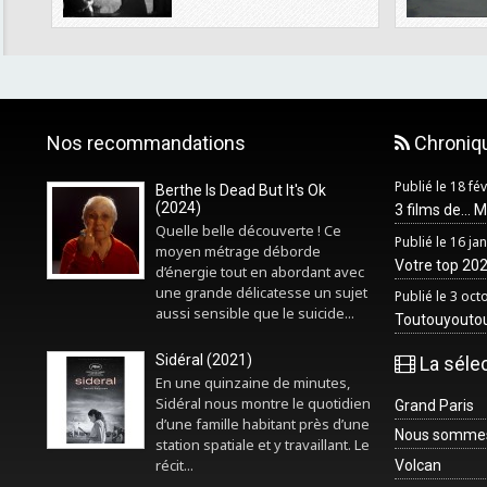
Nos recommandations
Chroniq
Publié le 18 fé
Berthe Is Dead But It's Ok
(2024)
3 films de... 
Quelle belle découverte ! Ce
Publié le 16 ja
moyen métrage déborde
Votre top 2025
d’énergie tout en abordant avec
une grande délicatesse un sujet
Publié le 3 oc
aussi sensible que le suicide...
Toutouyouto
Sidéral (2021)
La séle
En une quinzaine de minutes,
Sidéral nous montre le quotidien
Grand Paris
d’une famille habitant près d’une
Nous sommes 
station spatiale et y travaillant. Le
récit...
Volcan