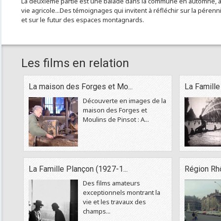
La deuxième partie est une balade dans la commune en automne, à 
vie agricole...Des témoignages qui invitent à réfléchir sur la péren
et sur le futur des espaces montagnards.
Les films en relation
La maison des Forges et Mo...
La Famille
Découverte en images de la
maison des Forges et
Moulins de Pinsot : A...
La Famille Plançon (1927-1...
Région Rhô
Des films amateurs
exceptionnels montrant la
vie et les travaux des
champs...