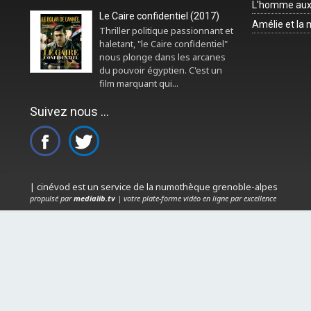
L'homme aux
Le Caire confidentiel (2017)
Amélie et la
Thriller politique passionnant et
haletant, "le Caire confidentiel"
nous plonge dans les arcanes
du pouvoir égyptien. C'est un
film marquant qui...
Suivez nous ...
| cinévod est un service de la numothèque grenoble-alpes
propulsé par
medialib.tv
| votre plate-forme vidéo en ligne par excellence