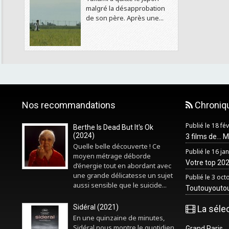
malgré la désapprobation
de son père. Après une...
Nos recommandations
Chroniq
Publié le 18 fé
Berthe Is Dead But It's Ok
(2024)
3 films de... 
Quelle belle découverte ! Ce
Publié le 16 ja
moyen métrage déborde
Votre top 2025
d’énergie tout en abordant avec
une grande délicatesse un sujet
Publié le 3 oc
aussi sensible que le suicide...
Toutouyouto
Sidéral (2021)
La séle
En une quinzaine de minutes,
Sidéral nous montre le quotidien
Grand Paris