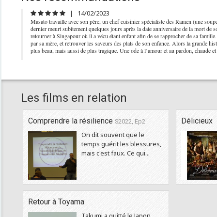
|
14/02/2023
Masato travaille avec son père, un chef cuisinier spécialiste des Ramen (une soupe
dernier meurt subitement quelques jours après la date anniversaire de la mort de
retourner à Singapour où il a vécu étant enfant afin de se rapprocher de sa famille. 
par sa mère, et retrouver les saveurs des plats de son enfance. Alors la grande histo
plus beau, mais aussi de plus tragique. Une ode à l’amour et au pardon, chaude e
Les films en relation
Comprendre la résilience
Délicieux
S2022, Ep2
On dit souvent que le
temps guérit les blessures,
mais c'est faux. Ce qui...
Retour à Toyama
Takumi a quitté le Japon