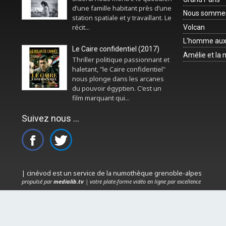
d’une famille habitant près d’une
Nous sommes 
station spatiale et y travaillant. Le
récit...
Volcan
L'homme aux
Le Caire confidentiel (2017)
Amélie et la
Thriller politique passionnant et
haletant, "le Caire confidentiel"
nous plonge dans les arcanes
du pouvoir égyptien. C'est un
film marquant qui...
Suivez nous ...
| cinévod est un service de la numothèque grenoble-alpes
propulsé par
medialib.tv
| votre plate-forme vidéo en ligne par excellence