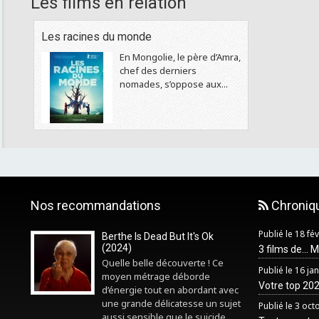
Les films en relation
Les racines du monde
En Mongolie, le père d’Amra,
chef des derniers
nomades, s’oppose aux...
Nos recommandations
Chroniq
Publié le 18 fé
Berthe Is Dead But It's Ok
(2024)
3 films de... 
Quelle belle découverte ! Ce
Publié le 16 ja
moyen métrage déborde
Votre top 2025
d’énergie tout en abordant avec
une grande délicatesse un sujet
Publié le 3 oc
aussi sensible que le suicide...