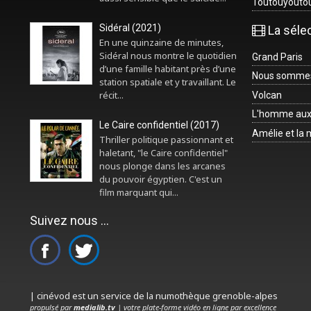
Toutouyouto
Sidéral (2021)
La séle
En une quinzaine de minutes,
Sidéral nous montre le quotidien
Grand Paris
d’une famille habitant près d’une
Nous sommes 
station spatiale et y travaillant. Le
récit...
Volcan
L'homme aux
Le Caire confidentiel (2017)
Amélie et la
Thriller politique passionnant et
haletant, "le Caire confidentiel"
nous plonge dans les arcanes
du pouvoir égyptien. C'est un
film marquant qui...
Suivez nous ...
| cinévod est un service de la numothèque grenoble-alpes
propulsé par
medialib.tv
| votre plate-forme vidéo en ligne par excellence