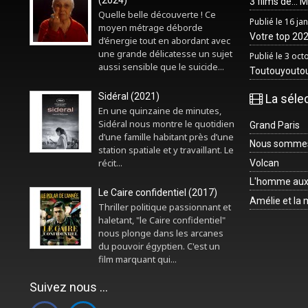
(2024)
3 films de... 
Quelle belle découverte ! Ce
Publié le 16 ja
moyen métrage déborde
Votre top 2025
d’énergie tout en abordant avec
une grande délicatesse un sujet
Publié le 3 oc
aussi sensible que le suicide...
Toutouyouto
Sidéral (2021)
La séle
En une quinzaine de minutes,
Sidéral nous montre le quotidien
Grand Paris
d’une famille habitant près d’une
Nous sommes 
station spatiale et y travaillant. Le
récit...
Volcan
L'homme aux
Le Caire confidentiel (2017)
Amélie et la
Thriller politique passionnant et
haletant, "le Caire confidentiel"
nous plonge dans les arcanes
du pouvoir égyptien. C'est un
film marquant qui...
Suivez nous ...