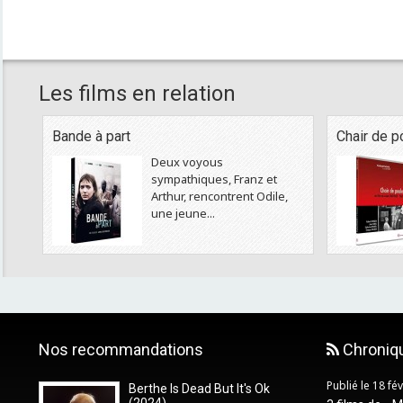
Les films en relation
Bande à part
Chair de p
Deux voyous
sympathiques, Franz et
Arthur, rencontrent Odile,
une jeune...
Nos recommandations
Chroniq
Publié le 18 fé
Berthe Is Dead But It's Ok