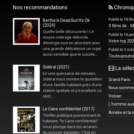
Nos recommandations
Chroniq
Publié le 18 fé
Berthe Is Dead But It's Ok
(2024)
3 films de... 
Quelle belle découverte ! Ce
Publié le 16 ja
moyen métrage déborde
Votre top 2025
d’énergie tout en abordant avec
une grande délicatesse un sujet
Publié le 3 oc
aussi sensible que le suicide...
Toutouyouto
Sidéral (2021)
La séle
En une quinzaine de minutes,
Sidéral nous montre le quotidien
Grand Paris
d’une famille habitant près d’une
Nous sommes 
station spatiale et y travaillant. Le
récit...
Volcan
L'homme aux
Le Caire confidentiel (2017)
Amélie et la
Thriller politique passionnant et
haletant, "le Caire confidentiel"
nous plonge dans les arcanes
du pouvoir égyptien. C'est un