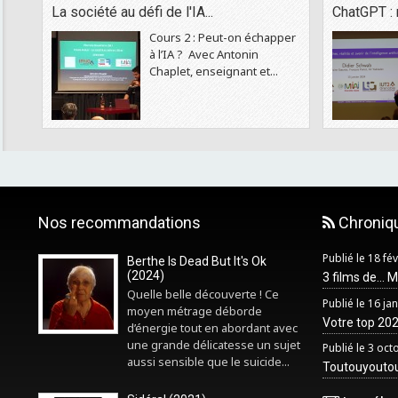
La société au défi de l'IA...
ChatGPT : 
Cours 2 : Peut-on échapper
à l’IA ? Avec Antonin
Chaplet, enseignant et...
Nos recommandations
Chroniq
Publié le 18 fé
Berthe Is Dead But It's Ok
(2024)
3 films de... 
Quelle belle découverte ! Ce
Publié le 16 ja
moyen métrage déborde
Votre top 2025
d’énergie tout en abordant avec
une grande délicatesse un sujet
Publié le 3 oc
aussi sensible que le suicide...
Toutouyouto