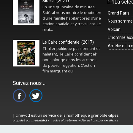
Sidéral (2021)
La séle
En une quinzaine de minutes,
Sidéral nous montre le quotidien
Grand Paris
d’une famille habitant près d’une
Nous sommes 
station spatiale et y travaillant. Le
récit...
Volcan
L'homme aux
Le Caire confidentiel (2017)
Amélie et la
Thriller politique passionnant et
haletant, "le Caire confidentiel"
nous plonge dans les arcanes
du pouvoir égyptien. C'est un
film marquant qui...
Suivez nous ...
| cinévod est un service de la numothèque grenoble-alpes
propulsé par
medialib.tv
| votre plate-forme vidéo en ligne par excellence