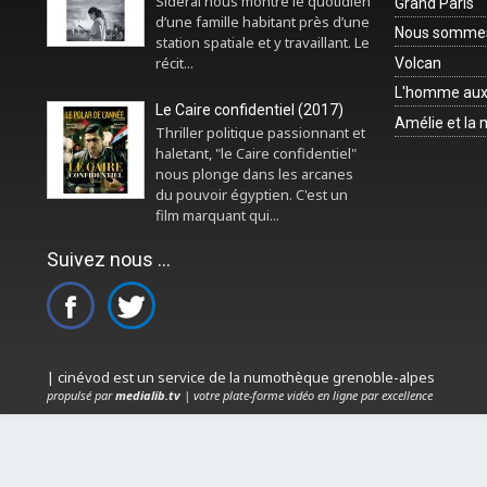
Sidéral nous montre le quotidien
Grand Paris
d’une famille habitant près d’une
Nous sommes 
station spatiale et y travaillant. Le
récit...
Volcan
L'homme aux
Le Caire confidentiel (2017)
Amélie et la
Thriller politique passionnant et
haletant, "le Caire confidentiel"
nous plonge dans les arcanes
du pouvoir égyptien. C'est un
film marquant qui...
Suivez nous ...
| cinévod est un service de la numothèque grenoble-alpes
propulsé par
medialib.tv
| votre plate-forme vidéo en ligne par excellence