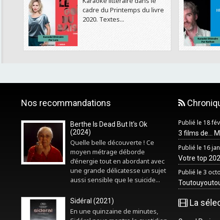
Karaoké littéraire dans le
cadre du Printemps du livre
2020. Textes...
Nos recommandations
Chroniq
Publié le 18 fé
Berthe Is Dead But It's Ok
(2024)
3 films de... 
Quelle belle découverte ! Ce
Publié le 16 ja
moyen métrage déborde
Votre top 2025
d’énergie tout en abordant avec
une grande délicatesse un sujet
Publié le 3 oc
aussi sensible que le suicide...
Toutouyouto
Sidéral (2021)
La séle
En une quinzaine de minutes,