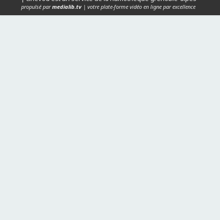
propulsé par
medialib.tv
| votre plate-forme vidéo en ligne par excellence