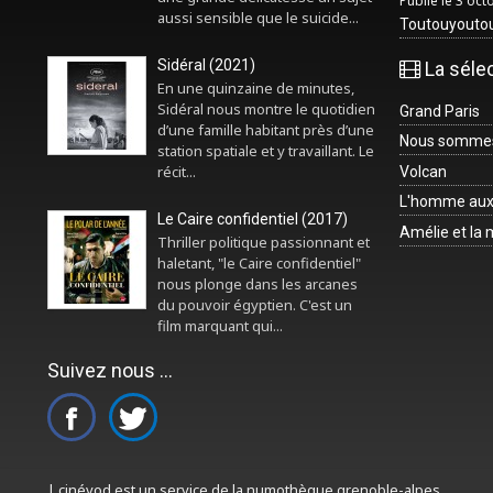
Publié le 3 oc
aussi sensible que le suicide...
Toutouyouto
Sidéral (2021)
La séle
En une quinzaine de minutes,
Sidéral nous montre le quotidien
Grand Paris
d’une famille habitant près d’une
Nous sommes 
station spatiale et y travaillant. Le
récit...
Volcan
L'homme aux
Le Caire confidentiel (2017)
Amélie et la
Thriller politique passionnant et
haletant, "le Caire confidentiel"
nous plonge dans les arcanes
du pouvoir égyptien. C'est un
film marquant qui...
Suivez nous ...
| cinévod est un service de la numothèque grenoble-alpes