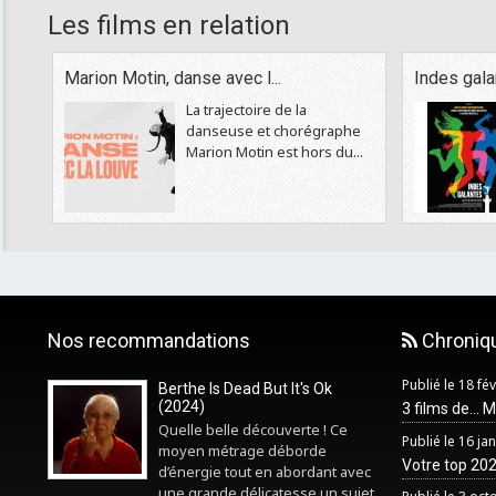
Les films en relation
Marion Motin, danse avec l...
Indes gala
La trajectoire de la
danseuse et chorégraphe
Marion Motin est hors du...
Nos recommandations
Chroniq
Publié le 18 fé
Berthe Is Dead But It's Ok
(2024)
3 films de... 
Quelle belle découverte ! Ce
Publié le 16 ja
moyen métrage déborde
Votre top 2025
d’énergie tout en abordant avec
une grande délicatesse un sujet