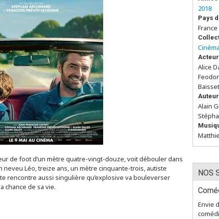
2018
Pays d
France
Collec
Cinéma
Acteur
Alice D
Feodor
Baisset
Auteur
Alain G
Stépha
Musiq
Matthi
neur de foot d’un mètre quatre-vingt-douze, voit débouler dans
n neveu Léo, treize ans, un mètre cinquante-trois, autiste
NOS 
te rencontre aussi singulière qu’explosive va bouleverser
la chance de sa vie.
Coméd
Envie 
comédi