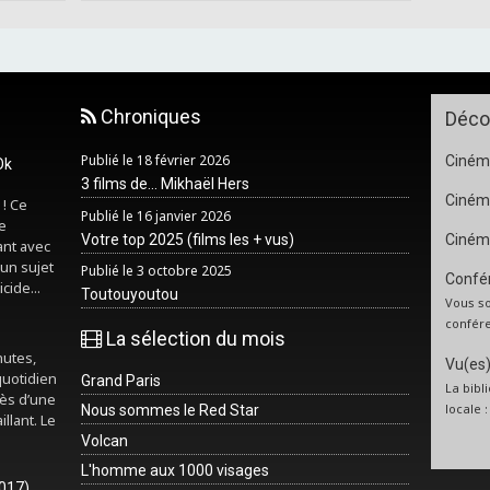
Chroniques
Déco
Publié le 18 février 2026
Cinéma
Ok
3 films de... Mikhaël Hers
Ciném
 ! Ce
Publié le 16 janvier 2026
e
Votre top 2025 (films les + vus)
Ciném
ant avec
un sujet
Publié le 3 octobre 2025
Confér
cide...
Toutouyoutou
Vous so
confére
La sélection du mois
nutes,
Vu(es) 
quotidien
Grand Paris
La bibl
rès d’une
locale 
Nous sommes le Red Star
illant. Le
Volcan
L'homme aux 1000 visages
2017)