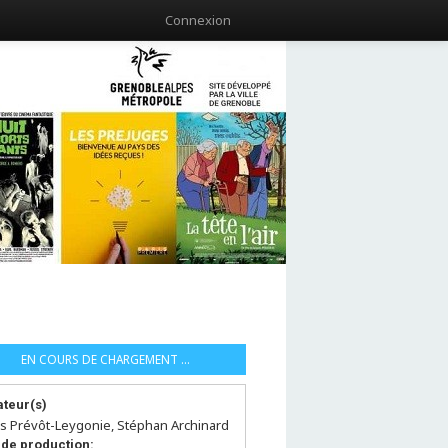
Connexion
EN COURS DE CHARGEMENT ...
ateur(s)
is Prévôt-Leygonie, Stéphan Archinard
de production: