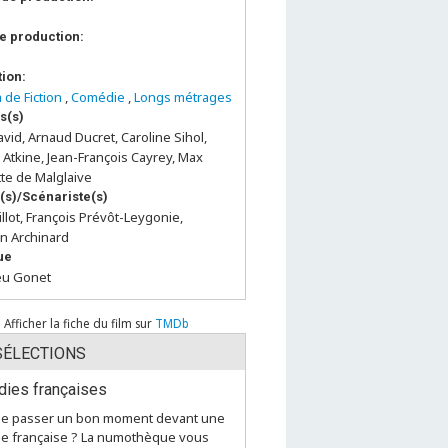
e production:
tion:
 de Fiction
,
Comédie
,
Longs métrages
s(s)
avid, Arnaud Ducret, Caroline Sihol,
 Atkine, Jean-François Cayrey, Max
te de Malglaive
(s)/Scénariste(s)
illot, François Prévôt-Leygonie,
n Archinard
ue
eu Gonet
Afficher la fiche du film sur
TMDb
SÉLECTIONS
ies françaises
de passer un bon moment devant une
e française ? La numothèque vous