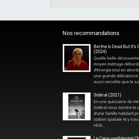
Nos recommandations
Berthe Is Dead But It's 
(2024)
Quelle belle découverte
moyen métrage débord
d’énergie tout en abord
une grande délicatesse 
aussi sensible que le sui
Sidéral (2021)
En une quinzaine de mi
Sidéral nous montre le 
d’une famille habitant p
station spatiale et y trava
récit...
Le Caire confidentiel (