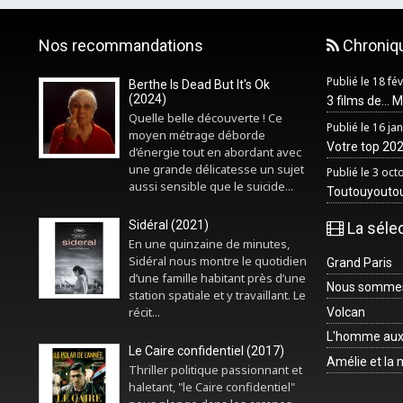
Nos recommandations
Chroniq
Publié le 18 fé
Berthe Is Dead But It's Ok
(2024)
3 films de... 
Quelle belle découverte ! Ce
Publié le 16 ja
moyen métrage déborde
Votre top 2025
d’énergie tout en abordant avec
une grande délicatesse un sujet
Publié le 3 oc
aussi sensible que le suicide...
Toutouyouto
Sidéral (2021)
La séle
En une quinzaine de minutes,
Sidéral nous montre le quotidien
Grand Paris
d’une famille habitant près d’une
Nous sommes 
station spatiale et y travaillant. Le
récit...
Volcan
L'homme aux
Le Caire confidentiel (2017)
Amélie et la
Thriller politique passionnant et
haletant, "le Caire confidentiel"