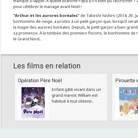
manque à l’appel. À quelle branche Papa a-t-il bien pu l’accrocher ? Vit
pour célébrer le mariage avant Noël !
"Arthur et les aurores boréales"
de Takeshi Yashiro (2014, 26', Ja
bonhomme de neige, a promis à un petit garçon que, lorsqu’il serai
la magie des aurores boréales. Depuis, le petit garçon a bien grandi 
sa promesse. À la tombée des premiers flocons, le bonhomme de ne
le Grand Nord...
Les films en relation
Opération Père Noël
Pirouette e
Enfant gâté vivant dans un
grand manoir, William est
habitué à tout obtenir...