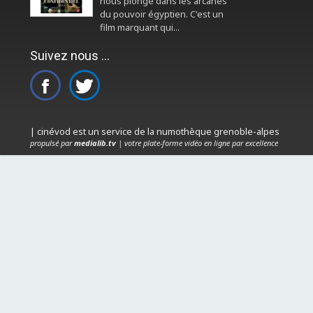
nous plonge dans les arcanes
du pouvoir égyptien. C'est un
film marquant qui...
Suivez nous ...
| cinévod est un service de la numothèque grenoble-alpes
propulsé par
medialib.tv
| votre plate-forme vidéo en ligne par excellence