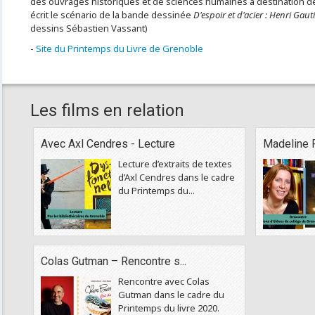
des ouvrages historiques et de sciences humaines à destination des
écrit le scénario de la bande dessinée
D'espoir et d'acier : Henri Gauti
dessins Sébastien Vassant)
-
Site du Printemps du Livre de Grenoble
Les films en relation
Avec Axl Cendres - Lecture
Madeline R
Lecture d’extraits de textes
d’Axl Cendres dans le cadre
du Printemps du...
Colas Gutman – Rencontre s...
Rencontre avec Colas
Gutman dans le cadre du
Printemps du livre 2020.