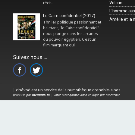
récit...
Volcan
L'homme aux
Le Caire confidentiel (2017)
Amélie et la
Thriller politique passionnant et
haletant, "le Caire confidentiel"
nous plonge dans les arcanes
du pouvoir égyptien. C'est un
film marquant qui...
Suivez nous ...
| cinévod est un service de la numothèque grenoble-alpes
propulsé par
medialib.tv
| votre plate-forme vidéo en ligne par excellence