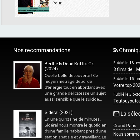
Pour...
Nos recommandations
Chroniq
Publié le 18 fé
Berthe Is Dead But It's Ok
(2024)
3 films de... 
Quelle belle découverte ! Ce
Publié le 16 ja
moyen métrage déborde
Votre top 2025
d’énergie tout en abordant avec
une grande délicatesse un sujet
Publié le 3 oc
aussi sensible que le suicide...
Toutouyouto
Sidéral (2021)
La séle
En une quinzaine de minutes,
Sidéral nous montre le quotidien
Grand Paris
d’une famille habitant près d’une
Nous sommes 
station spatiale et y travaillant. Le