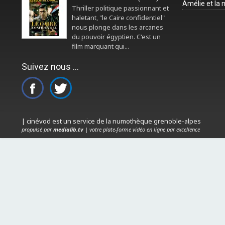
Amélie et la
Thriller politique passionnant et
haletant, "le Caire confidentiel"
nous plonge dans les arcanes
du pouvoir égyptien. C'est un
film marquant qui...
Suivez nous ...
| cinévod est un service de la numothèque grenoble-alpes
propulsé par
medialib.tv
| votre plate-forme vidéo en ligne par excellence