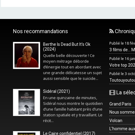
Nos recommandations
Chroniq
Publié le 18 fé
Berthe Is Dead But It's Ok
(2024)
3 films de... 
Quelle belle découverte ! Ce
Publié le 16 ja
moyen métrage déborde
Votre top 2025
d’énergie tout en abordant avec
une grande délicatesse un sujet
Publié le 3 oc
aussi sensible que le suicide...
Toutouyouto
Sidéral (2021)
La séle
En une quinzaine de minutes,
Sidéral nous montre le quotidien
Grand Paris
d’une famille habitant près d’une
Nous sommes 
station spatiale et y travaillant. Le
récit...
Volcan
L'homme aux
Le Caire confidentiel (2017)