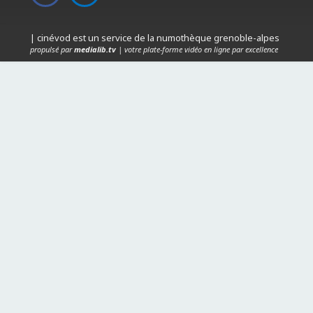
| cinévod est un service de la numothèque grenoble-alpes
propulsé par
medialib.tv
| votre plate-forme vidéo en ligne par excellence