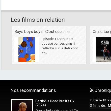
Les films en relation
Boys boys boys : C'est quo...
On ne tue 
Ep1
Episode 1 : Arthur est
poussé par ses amis à
réfléchir sur la définition
et...
Nos recommandations
Chroniq
Publié le 18 fé
Berthe Is Dead But It's Ok
(2024)
3 films de... 
Quelle belle découverte ! Ce