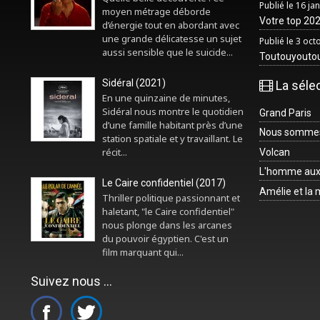
Publié le 16 ja
moyen métrage déborde
Votre top 2025
d’énergie tout en abordant avec
une grande délicatesse un sujet
Publié le 3 oc
aussi sensible que le suicide...
Toutouyouto
Sidéral (2021)
La séle
En une quinzaine de minutes,
Sidéral nous montre le quotidien
Grand Paris
d’une famille habitant près d’une
Nous sommes 
station spatiale et y travaillant. Le
récit...
Volcan
L'homme aux
Le Caire confidentiel (2017)
Amélie et la
Thriller politique passionnant et
haletant, "le Caire confidentiel"
nous plonge dans les arcanes
du pouvoir égyptien. C'est un
film marquant qui...
Suivez nous ...