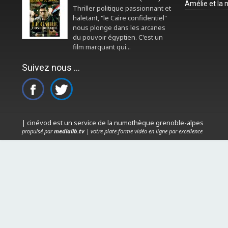
Amélie et la
Thriller politique passionnant et
haletant, "le Caire confidentiel"
nous plonge dans les arcanes
du pouvoir égyptien. C'est un
film marquant qui...
Suivez nous ...
| cinévod est un service de la numothèque grenoble-alpes
propulsé par
medialib.tv
| votre plate-forme vidéo en ligne par excellence