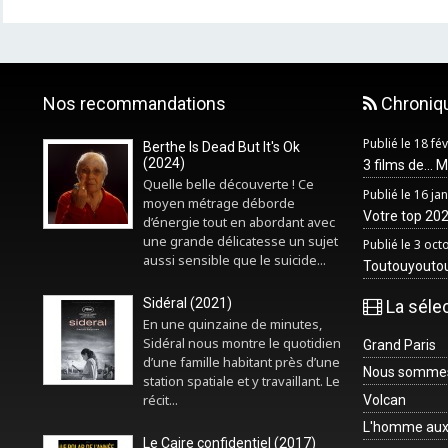
Nos recommandations
Chroniq
Publié le 18 fé
Berthe Is Dead But It's Ok
(2024)
3 films de... 
Quelle belle découverte ! Ce
Publié le 16 ja
moyen métrage déborde
Votre top 2025
d’énergie tout en abordant avec
une grande délicatesse un sujet
Publié le 3 oc
aussi sensible que le suicide...
Toutouyouto
Sidéral (2021)
La séle
En une quinzaine de minutes,
Sidéral nous montre le quotidien
Grand Paris
d’une famille habitant près d’une
Nous sommes 
station spatiale et y travaillant. Le
récit...
Volcan
L'homme aux
Le Caire confidentiel (2017)