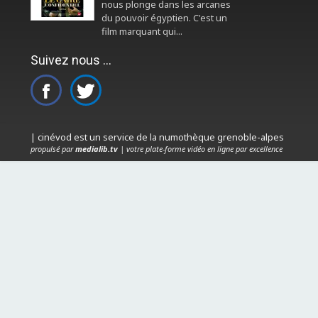
nous plonge dans les arcanes
du pouvoir égyptien. C'est un
film marquant qui...
Suivez nous ...
| cinévod est un service de la numothèque grenoble-alpes
propulsé par
medialib.tv
| votre plate-forme vidéo en ligne par excellence