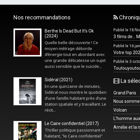
Nos recommandations
Chroniq
Publié le 18 fé
Berthe Is Dead But It's Ok
(2024)
3 films de... 
Quelle belle découverte ! Ce
Publié le 16 ja
moyen métrage déborde
Votre top 2025
d’énergie tout en abordant avec
une grande délicatesse un sujet
Publié le 3 oc
aussi sensible que le suicide...
Toutouyouto
Sidéral (2021)
La séle
En une quinzaine de minutes,
Sidéral nous montre le quotidien
Grand Paris
d’une famille habitant près d’une
Nous sommes 
station spatiale et y travaillant. Le
récit...
Volcan
L'homme aux
Le Caire confidentiel (2017)
Amélie et la
Thriller politique passionnant et
haletant, "le Caire confidentiel"