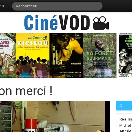
és
on merci !
Réalis
Michel
Année 