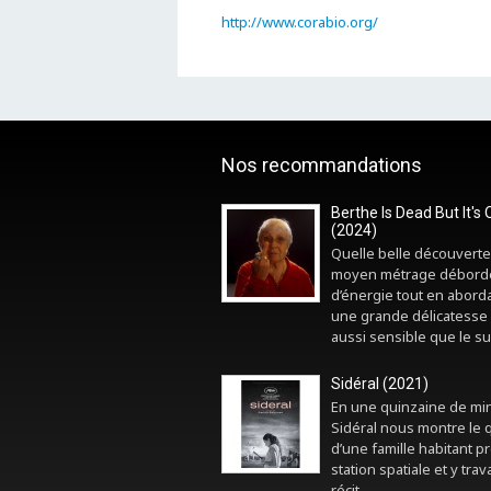
http://www.corabio.org/
Nos recommandations
Berthe Is Dead But It's 
(2024)
Quelle belle découverte
moyen métrage débord
d’énergie tout en abord
une grande délicatesse 
aussi sensible que le sui
Sidéral (2021)
En une quinzaine de mi
Sidéral nous montre le 
d’une famille habitant p
station spatiale et y trava
récit...