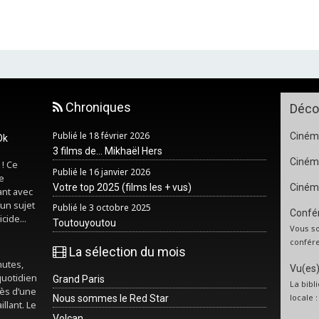
Chroniques
Déco
Publié le 18 février 2026
Cinéma
Ok
3 films de... Mikhaël Hers
Ciném
 ! Ce
Publié le 16 janvier 2026
e
Votre top 2025 (films les + vus)
Ciném
ant avec
un sujet
Publié le 3 octobre 2025
Confér
cide...
Toutouyoutou
Vous so
confére
La sélection du mois
nutes,
Vu(es) 
quotidien
Grand Paris
La bibl
rès d’une
locale 
Nous sommes le Red Star
illant. Le
Volcan