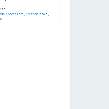
tion:
d’ici / Accès libre
,
Création locale
,
Nu