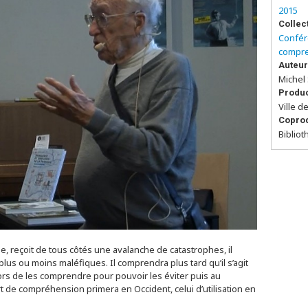
2015
Collec
Confér
compr
Auteur
Michel 
Produc
Ville 
Copro
Biblio
, reçoit de tous côtés une avalanche de catastrophes, il
lus ou moins maléfiques. Il comprendra plus tard qu’il s’agit
s de les comprendre pour pouvoir les éviter puis au
ffort de compréhension primera en Occident, celui d’utilisation en