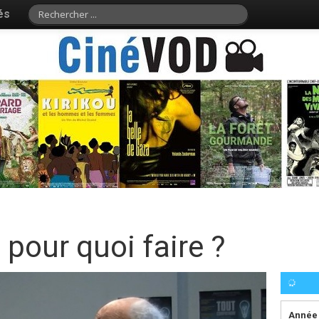
és
 pour quoi faire ?
Année 