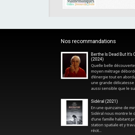
Nos recommandations
Berthe Is Dead But It's 
(2024)
Quelle belle découverte
moyen métrage débord
d’énergie tout en abord
une grande délicatesse 
aussi sensible que le sui
Sidéral (2021)
En une quinzaine de mi
Sidéral nous montre le 
d’une famille habitant p
station spatiale et y trava
récit...