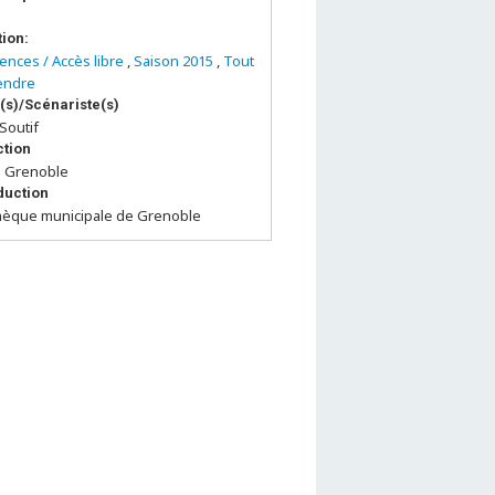
tion:
ences / Accès libre
,
Saison 2015
,
Tout
endre
(s)/Scénariste(s)
Soutif
tion
de Grenoble
duction
thèque municipale de Grenoble