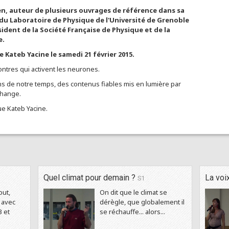
en, auteur de plusieurs ouvrages de référence dans sa
 du Laboratoire de Physique de l'Université de Grenoble
ésident de la Société Française de Physique et de la
e.
Kateb Yacine le samedi 21 février 2015.
ntres qui activent les neurones.
ons de notre temps, des contenus fiables mis en lumière par
change.
ue Kateb Yacine.
Quel climat pour demain ?
La voi
S1
out,
On dit que le climat se
 avec
dérègle, que globalement il
 et
se réchauffe... alors...