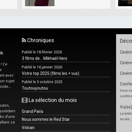
Chroniques
Déco
Publié le 18 février 2026
Cinéma
Ok
3 films de... Mikhaël Hers
Ciném
 ! Ce
Publié le 16 janvier 2026
e
Votre top 2025 (films les + vus)
Ciném
ant avec
un sujet
Publié le 3 octobre 2025
Confér
cide...
Toutouyoutou
Vous so
confére
La sélection du mois
nutes,
Vu(es) 
quotidien
Grand Paris
La bibl
rès d’une
locale 
Nous sommes le Red Star
illant. Le
Volcan