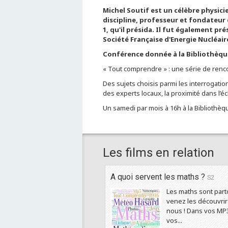
Michel Soutif
est un célèbre physici
discipline, professeur et fondateur
1, qu'il présida. Il fut également pr
Société Française d'Energie Nucléair
Conférence donnée à la Bibliothèque 
« Tout comprendre » : une série de renco
Des sujets choisis parmi les interrogati
des experts locaux, la proximité dans l’é
Un samedi par mois à 16h à la Bibliothèq
Les films en relation
A quoi servent les maths ?
S2
Les maths sont part
venez les découvrir
nous ! Dans vos MP3
vos...