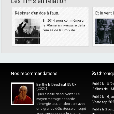
Les films en relation
Résister d'un âge à l'autr...
Et le vent l
En 2014, pour commémorer
le 70ème anniversaire de la
remise de la Croix de...
Nos recommandations
Chroniq
Publié le 18 fé
Berthe Is Dead But It's Ok
(2024)
3 films de... 
Quelle belle découverte ! Ce
Publié le 16 ja
moyen métrage déborde
Votre top 2025
d’énergie tout en abordant avec
une grande délicatesse un sujet
Publié le 3 oc
aussi sensible que le suicide...