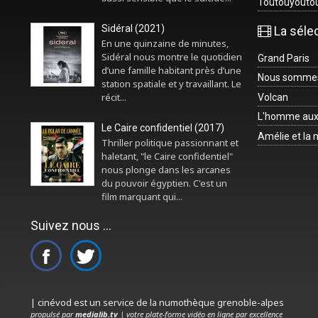
Toutouyouto
Sidéral (2021)
La séle
En une quinzaine de minutes,
Sidéral nous montre le quotidien
Grand Paris
d’une famille habitant près d’une
Nous sommes 
station spatiale et y travaillant. Le
récit...
Volcan
L'homme aux
Le Caire confidentiel (2017)
Amélie et la
Thriller politique passionnant et
haletant, "le Caire confidentiel"
nous plonge dans les arcanes
du pouvoir égyptien. C'est un
film marquant qui...
Suivez nous ...
| cinévod est un service de la numothèque grenoble-alpes
propulsé par
medialib.tv
| votre plate-forme vidéo en ligne par excellence