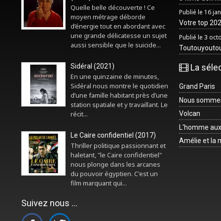
Quelle belle découverte ! Ce
Publié le 16 ja
moyen métrage déborde
Votre top 2025
d’énergie tout en abordant avec
une grande délicatesse un sujet
Publié le 3 oc
aussi sensible que le suicide...
Toutouyouto
Sidéral (2021)
La séle
En une quinzaine de minutes,
Sidéral nous montre le quotidien
Grand Paris
d’une famille habitant près d’une
Nous sommes 
station spatiale et y travaillant. Le
récit...
Volcan
L'homme aux
Le Caire confidentiel (2017)
Amélie et la
Thriller politique passionnant et
haletant, "le Caire confidentiel"
nous plonge dans les arcanes
du pouvoir égyptien. C'est un
film marquant qui...
Suivez nous ...