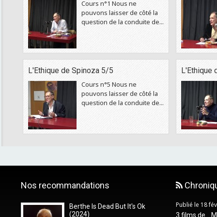
Cours n°1 Nous ne
pouvons laisser de côté la
question de la conduite de...
L'Ethique de Spinoza 5/5
L'Ethique 
Cours n°5 Nous ne
pouvons laisser de côté la
question de la conduite de...
Nos recommandations
Chroniq
Publié le 18 fé
Berthe Is Dead But It's Ok
(2024)
3 films de... 